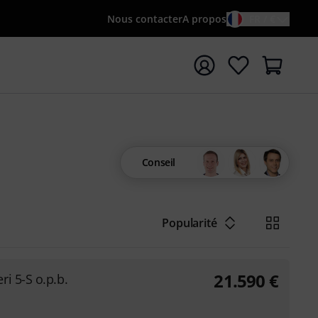
Nous contacter
A propos
FR / €
rrer la recherche avec le terme de recherche {searchTerm
Conseil
Popularité
21.590
€
i 5-S o.p.b.