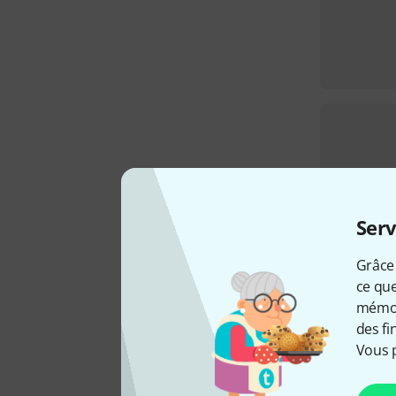
Serv
Grâce 
ce que
mémori
des fi
Vous 