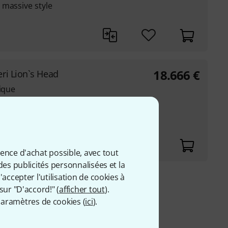
 massive style
18.666
€
ri Lion`s Head
nique
t massive en forme de
ta Rogeri
ience d'achat possible, avec tout
des publicités personnalisées et la
accepter l'utilisation de cookies à
9 €
sur "D'accord!" (
afficher tout
).
 comprise
aramètres de cookies (
ici
).