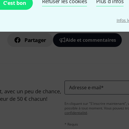
Refuser les cookies
Plus d´infos
C'est bon
Aimez-vous ce que vous voyez ?
Infos 
Partager
Aide et commentaires
Adresse e-mail
*
, avec un peu de chance,
leur de 50 € chacun!
En cliquant sur "S'inscrire maintenant", 
possible à tout moment. Vous pouvez tro
confidentialité
.
* Requis