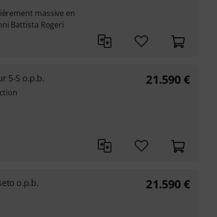
tièrement massive en
ni Battista Rogeri
21.590
€
r 5-S o.p.b.
ction
21.590
€
eto o.p.b.