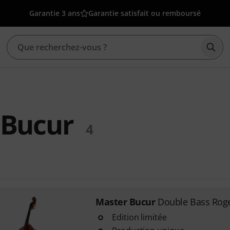
Garantie 3 ans
Garantie satisfait ou remboursé
Déma
 Bucur
4
Master Bucur
Double Bass Roger
Edition limitée