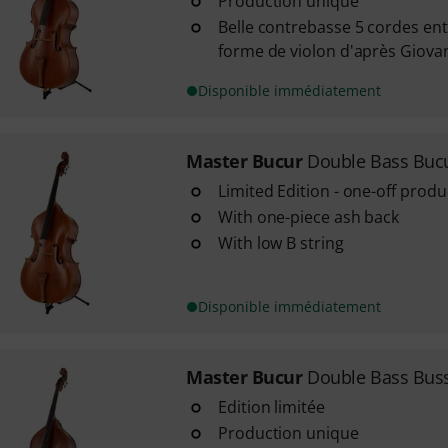
Production unique
Belle contrebasse 5 cordes en
forme de violon d'après Giovan
Disponible immédiatement
Master Bucur
Double Bass Bucu
Limited Edition - one-off produ
With one-piece ash back
With low B string
Disponible immédiatement
Master Bucur
Double Bass Buss
Edition limitée
Production unique