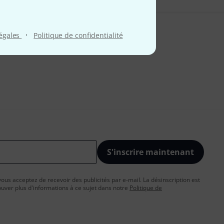
·
légales
Politique de confidentialité
S'inscrire maintenant
vous acceptez de recevoir des publicités par e-mail. La désinscription est
uver plus d'informations à ce sujet dans notre
Politique de