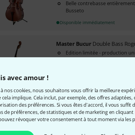
Belle contrebasse entièrement
Busseto
Disponible immédiatement
Master Bucur
Double Bass Roge
Edition limitée - production u
Belle contrebasse entièremen
violon d'après Giovanni Battis
Table en épicéa massif
is avec amour !
Disponible immédiatement
à nos cookies, nous souhaitons vous offrir la meilleure expér
 cela implique. Cela inclut, par exemple, des offres adaptées, 
sation des préférences. Si vous êtes d'accord, il vous suffit d'
Envoi gratuit à partir de 6
ns de préférences, de statistiques et de marketing en cliquant 
Les prix sont indiqués avec TVA
pouvez révoquer votre consentement à tout moment via les p