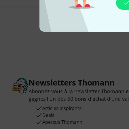
Newsletters Thomann
Abonnez-vous à la newsletter Thomann et
gagnez l'un des 50 bons d'achat d'une va
Articles inspirants
Deals
Aperçus Thomann