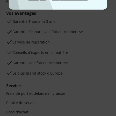
Klarna Payer en 3 fois
ou Carte de crédit.
Vos avantages
Ga­ran­tie Thomann 3 ans
Garantie 30 jours satisfait ou remboursé
Service de réparation
Conseils d'experts en la matière
Garantie satisfait ou remboursé
Le plus grand stock d'Europe
Service
Frais de port et délais de livraison
Centre de service
Bons d'achat