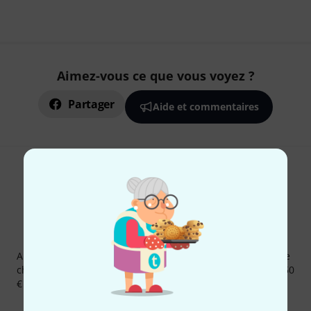
Aimez-vous ce que vous voyez ?
Partager
Aide et commentaires
Newsletters Thomann
Abonnez-vous à la newsletter Thomann et, avec un peu de
chance, gagnez l'un des 50 bons d'achat d'une valeur de 50
€ chacun!
Articles inspirants
Deals
Aperçus Thomann