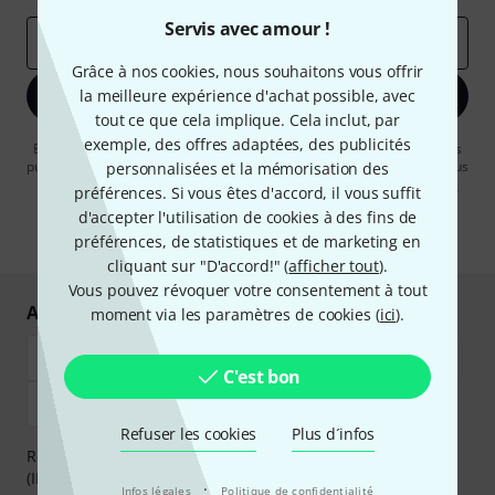
Servis avec amour !
Adresse e-mail
*
Grâce à nos cookies, nous souhaitons vous offrir
la meilleure expérience d'achat possible, avec
S'inscrire maintenant
tout ce que cela implique. Cela inclut, par
exemple, des offres adaptées, des publicités
En cliquant sur "S'inscrire maintenant", vous acceptez de recevoir des
publicités par e-mail. La désinscription est possible à tout moment. Vous
personnalisées et la mémorisation des
pouvez trouver plus d'informations à ce sujet dans notre
Politique de
préférences. Si vous êtes d'accord, il vous suffit
confidentialité
.
d'accepter l'utilisation de cookies à des fins de
* Requis
préférences, de statistiques et de marketing en
cliquant sur "D'accord!" (
afficher tout
).
Vous pouvez révoquer votre consentement à tout
Achetez et payez en toute sécurité
moment via les paramètres de cookies (
ici
).
C'est bon
Refuser les cookies
Plus d´infos
Réglez de manière sûre et sécurisée par Virement
(IBAN/BIC), PayPal, Amazon Pay,
Klarna Payer Maintenant
,
·
Infos légales
Politique de confidentialité