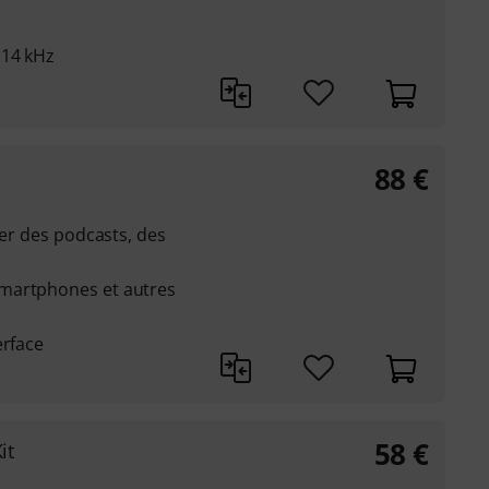
 14 kHz
88
€
ser des podcasts, des
martphones et autres
erface
58
€
it