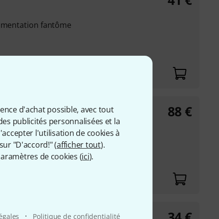
41
€
limentation fantôme
88
€
ience d'achat possible, avec tout
des publicités personnalisées et la
le via XLR, USB ou
accepter l'utilisation de cookies à
sur "D'accord!" (
afficher tout
).
teur USB-C incl.
aramètres de cookies (
ici
).
34
€
ones
·
légales
Politique de confidentialité