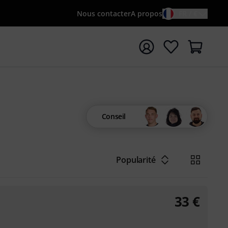
Nous contacter
A propos
FR / €
rrer la recherche avec le terme de recherche {searchTerm
Conseil
Popularité
33
€