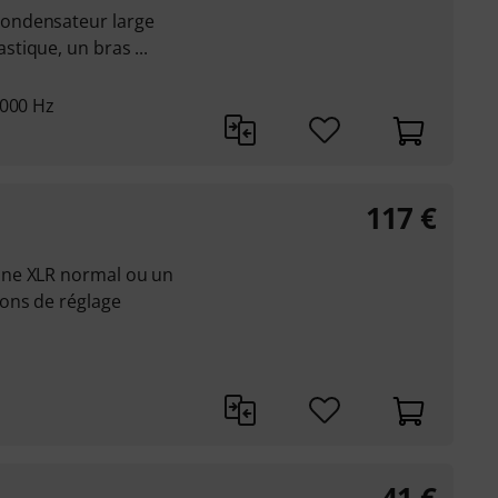
ondensateur large
tique, un bras ...
 000 Hz
117
€
one XLR normal ou un
ons de réglage