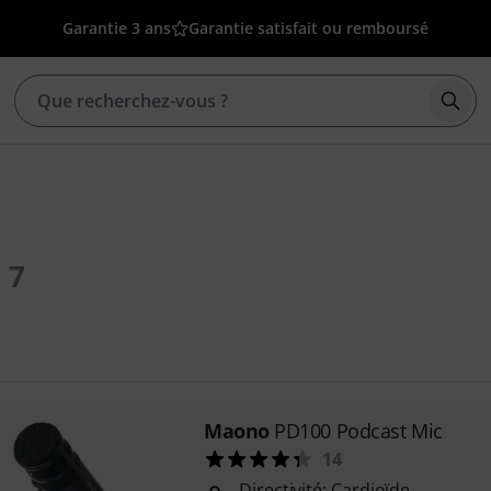
Garantie 3 ans
Garantie satisfait ou remboursé
Déma
7
Maono
PD100 Podcast Mic
14
Directivité: Cardioïde