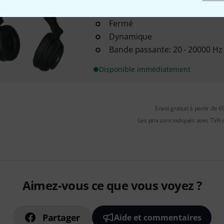
7
Fermé
Dynamique
Bande passante: 20 - 20000 Hz
Disponible immédiatement
Envoi gratuit à partir de 6
Les prix sont indiqués avec TVA
Aimez-vous ce que vous voyez ?
Partager
Aide et commentaires