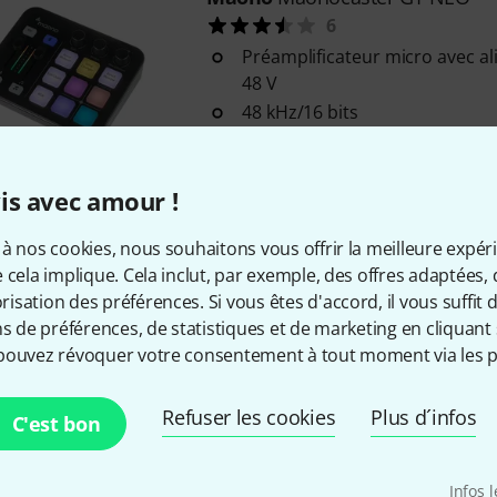
6
Préamplificateur micro avec a
48 V
48 kHz/16 bits
Fonction Loopback
Disponible immédiatement
is avec amour !
à nos cookies, nous souhaitons vous offrir la meilleure expér
Maono
PD200WT
 cela implique. Cela inclut, par exemple, des offres adaptées, 
Microphone dynamique utilisab
sation des préférences. Si vous êtes d'accord, il vous suffit d'
connexion sans fil 2,4 GHz
ns de préférences, de statistiques et de marketing en cliquant 
Récepteur sans fil avec connec
pouvez révoquer votre consentement à tout moment via les p
Optimisé pour la parole
Disponible immédiatement
Refuser les cookies
Plus d´infos
C'est bon
Maono
Studio Monitor Headph
Infos 