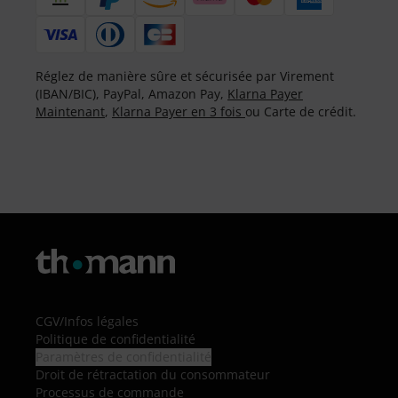
Réglez de manière sûre et sécurisée par Virement
(IBAN/BIC), PayPal, Amazon Pay,
Klarna Payer
Maintenant
,
Klarna Payer en 3 fois
ou Carte de crédit.
CGV
/
Infos légales
Politique de confidentialité
Paramètres de confidentialité
Droit de rétractation du consommateur
Processus de commande