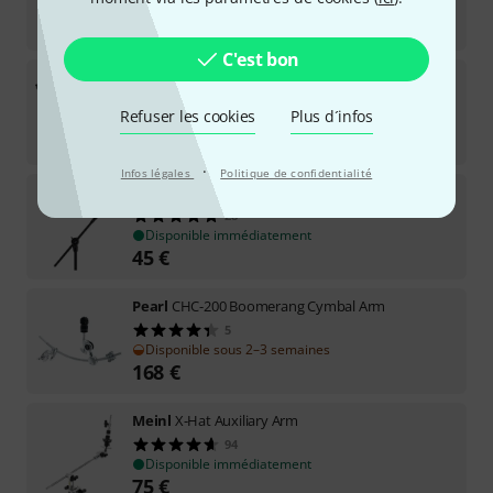
Disponible immédiatement
89
€
C'est bon
Pearl
CLH-930
28
Refuser les cookies
Plus d´infos
Disponible immédiatement
120
€
·
Infos légales
Politique de confidentialité
Mapex
B60EB Armory Cymbal Boom Arm
28
Disponible immédiatement
45
€
Pearl
CHC-200 Boomerang Cymbal Arm
5
Disponible sous 2–3 semaines
168
€
Meinl
X-Hat Auxiliary Arm
94
Disponible immédiatement
75
€