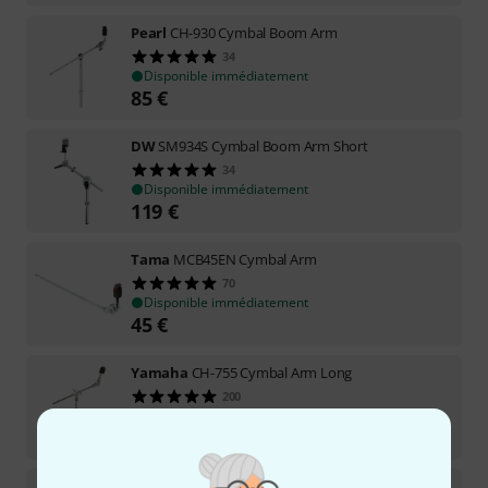
Pearl
CH-930 Cymbal Boom Arm
34
Disponible immédiatement
85
€
DW
SM934S Cymbal Boom Arm Short
34
Disponible immédiatement
119
€
Tama
MCB45EN Cymbal Arm
70
Disponible immédiatement
45
€
Yamaha
CH-755 Cymbal Arm Long
200
Disponible sous 5–7 semaines
45
€
Sonor
MBA 4000 Mini Boom Arm