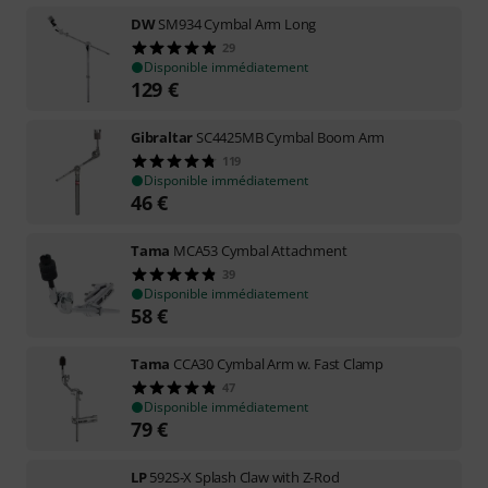
DW
SM934 Cymbal Arm Long
29
Disponible immédiatement
129
€
Gibraltar
SC4425MB Cymbal Boom Arm
119
Disponible immédiatement
46
€
Tama
MCA53 Cymbal Attachment
39
Disponible immédiatement
58
€
Tama
CCA30 Cymbal Arm w. Fast Clamp
47
Disponible immédiatement
79
€
LP
592S-X Splash Claw with Z-Rod