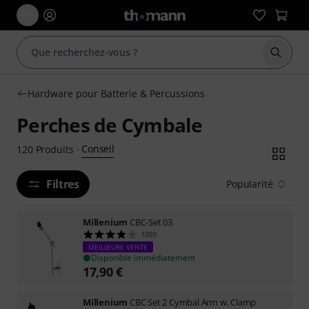
Démarr
Hardware pour Batterie & Percussions
Perches de Cymbale
Conseil
120
Produits
·
Filtres
Popularité
Millenium
CBC-Set 03
1039
MEILLEURE VENTE
Disponible immédiatement
17,90
€
Millenium
CBC Set 2 Cymbal Arm w. Clamp