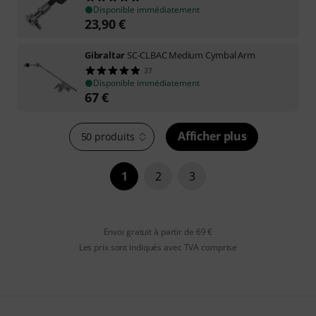
Disponible immédiatement
23,90
€
Gibraltar
SC-CLBAC Medium Cymbal Arm
37
Disponible immédiatement
67
€
Afficher plus
50 produits
1
2
3
Envoi gratuit à partir de 69 €
Les prix sont indiqués avec TVA comprise