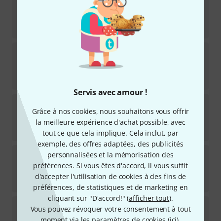
24
Disponible sous 1–2 semaines
66
€
Gibraltar
SC-4425STMB Splash Boom Arm
26
Disponible immédiatement
69
€
Servis avec amour !
Gibraltar
SC-3325B-1 Cymbal Boom Arm
Grâce à nos cookies, nous souhaitons vous offrir
46
Disponible immédiatement
la meilleure expérience d'achat possible, avec
48
€
tout ce que cela implique. Cela inclut, par
exemple, des offres adaptées, des publicités
Pearl
CH-1030BS Cymbal Arm Short
personnalisées et la mémorisation des
8
préférences. Si vous êtes d'accord, il vous suffit
Disponible immédiatement
d'accepter l'utilisation de cookies à des fins de
108
€
préférences, de statistiques et de marketing en
cliquant sur "D'accord!" (
afficher tout
).
Tama
MXA53 Closed Hi-Hat Attachment
Vous pouvez révoquer votre consentement à tout
8
moment via les paramètres de cookies (
ici
).