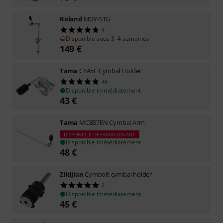
Roland
MDY-STG
4
Disponible sous 3–4 semaines
149
€
Tama
CYA5E Cymbal Holder
46
Disponible immédiatement
43
€
Tama
MCB57EN Cymbal Arm
DISPONIBLE DÈS MAINTENANT
Disponible immédiatement
48
€
Zildjian
Cymbolt cymbal holder
2
Disponible immédiatement
45
€