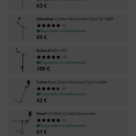
63
€
Gibraltar
Cymbal Boom Arm Short SC-SBBT
88
Disponible immédiatement
69
€
Roland
MDY-STD
137
Disponible immédiatement
109
€
Tama
Bass Drum Mounted Cym. Holder
44
Disponible immédiatement
42
€
Pearl
CH-830S Cymbal Boom Arm
75
Disponible immédiatement
61
€