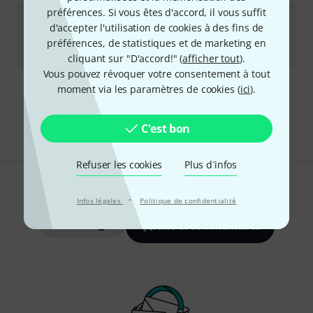
préférences. Si vous êtes d'accord, il vous suffit
Malletech
Vibra Mallet DS11
d'accepter l'utilisation de cookies à des fins de
Disponible immédiatement
préférences, de statistiques et de marketing en
77
€
cliquant sur "D'accord!" (
afficher tout
).
Vous pouvez révoquer votre consentement à tout
moment via les paramètres de cookies (
ici
).
Envoi gratuit à partir de 69 €
Les prix sont indiqués avec TVA comprise
C'est bon
Refuser les cookies
Plus d´infos
Aimez-vous ce que vous voyez ?
·
Infos légales
Politique de confidentialité
Partager
Aide et commentaires