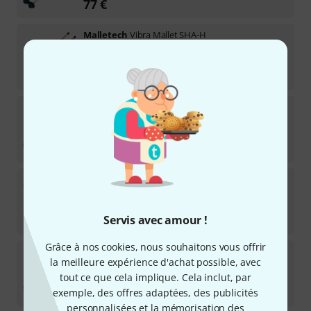
77
€
Malletech
Vibra Mallet SHA-H
Disponible immédiatement
88
€
Malletech
Vibra Mallet TM16
Disponible immédiatement
77
€
Malletech
Marimba Mallet LS15L
Précommandable maintenant
58
€
Servis avec amour !
Grâce à nos cookies, nous souhaitons vous offrir
Malletech
Marimba Mallet LN2B
la meilleure expérience d'achat possible, avec
tout ce que cela implique. Cela inclut, par
Disponible immédiatement
58
€
exemple, des offres adaptées, des publicités
personnalisées et la mémorisation des