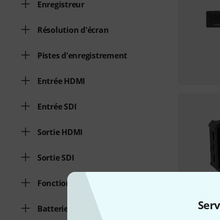
Enregistreur
Résolution d'écran
Pistes d'enregistrement
Entrée HDMI
Entrée SDI
Sortie HDMI
Sortie SDI
Fonction de streaming
Serv
Batterie