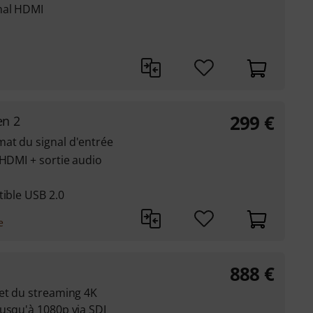
nal HDMI
299
€
en 2
at du signal d'entrée
 HDMI + sortie audio
tible USB 2.0
e
888
€
 et du streaming 4K
usqu'à 1080p via SDI