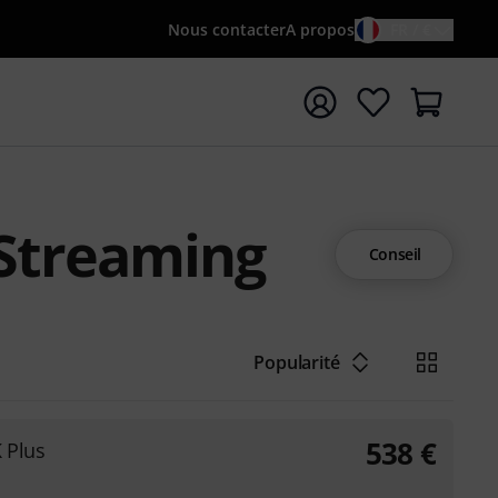
Nous contacter
A propos
FR / €
rrer la recherche avec le terme de recherche {searchTerm
Streaming
Conseil
Popularité
538
€
 Plus