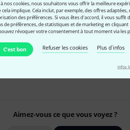
Envoi gratuit à partir de 6
à nos cookies, nous souhaitons vous offrir la meilleure expér
Les prix sont indiqués avec TVA
 cela implique. Cela inclut, par exemple, des offres adaptées, 
sation des préférences. Si vous êtes d'accord, il vous suffit d'
ns de préférences, de statistiques et de marketing en cliquant 
pouvez révoquer votre consentement à tout moment via les p
Refuser les cookies
Plus d´infos
C'est bon
Infos 
Aimez-vous ce que vous voyez ?