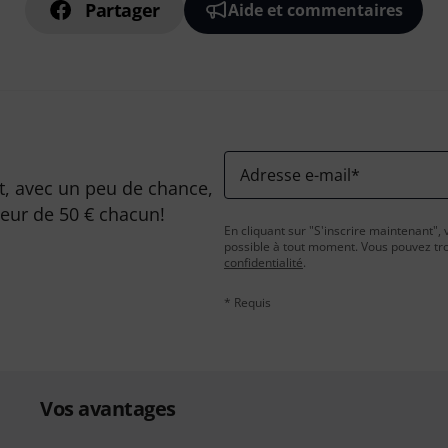
Partager
Aide et commentaires
Adresse e-mail
*
, avec un peu de chance,
leur de 50 € chacun!
En cliquant sur "S'inscrire maintenant", 
possible à tout moment. Vous pouvez tro
confidentialité
.
* Requis
Vos avantages