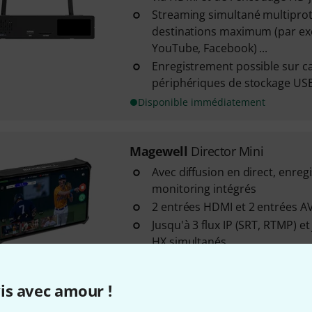
Streaming simultané multiprot
destinations maximum (par ex
YouTube, Facebook) ...
Enregistrement possible sur ca
périphériques de stockage US
Disponible immédiatement
Magewell
Director Mini
Avec diffusion en direct, enreg
monitoring intégrés
2 entrées HDMI et 2 entrées A
Jusqu'à 3 flux IP (SRT, RTMP) e
HX simultanés
Disponible immédiatement
is avec amour !