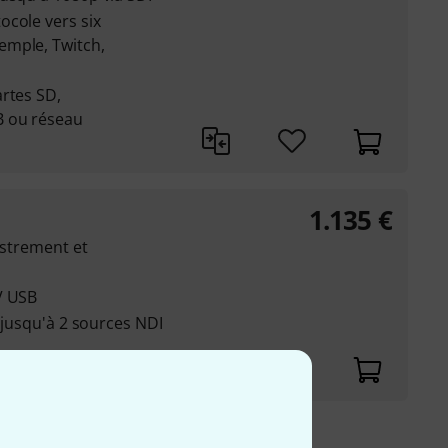
ocole vers six
emple, Twitch,
rtes SD,
B ou réseau
1.135
€
istrement et
V USB
t jusqu'à 2 sources NDI