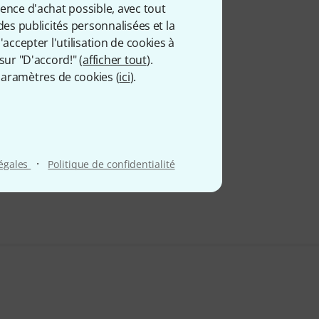
9 €
ience d'achat possible, avec tout
 comprise
des publicités personnalisées et la
accepter l'utilisation de cookies à
sur "D'accord!" (
afficher tout
).
aramètres de cookies (
ici
).
·
légales
Politique de confidentialité