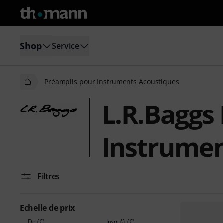
Shop
Service
Préamplis pour Instruments Acoustiques
L.R.Baggs
Instrumen
Filtres
Echelle de prix
De (€)
Jusqu'à (€)