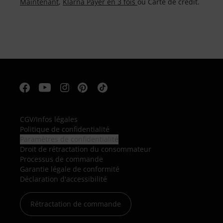
Maintenant
,
Klarna Payer en 3 fois
ou Carte de crédit.
CGV
/
Infos légales
Politique de confidentialité
Paramètres de confidentialité
Droit de rétractation du consommateur
Processus de commande
Garantie légale de conformité
Déclaration d'accessibilité
Rétractation de commande