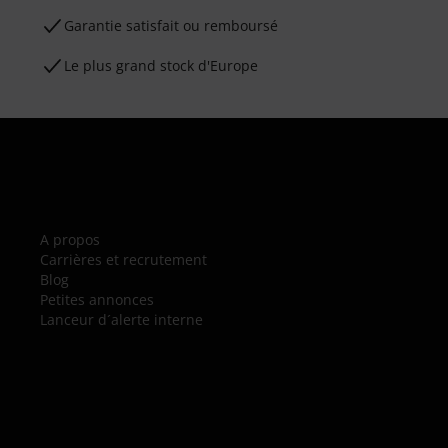
Garantie satisfait ou remboursé
Le plus grand stock d'Europe
A propos
Carrières et recrutement
Blog
Petites annonces
Lanceur d´alerte interne