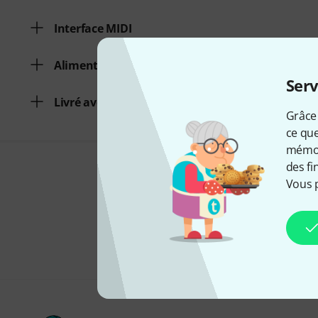
Interface MIDI
Alimentation par piles
Serv
Livré avec alimentation
Grâce 
ce que
mémori
des fi
Vous 