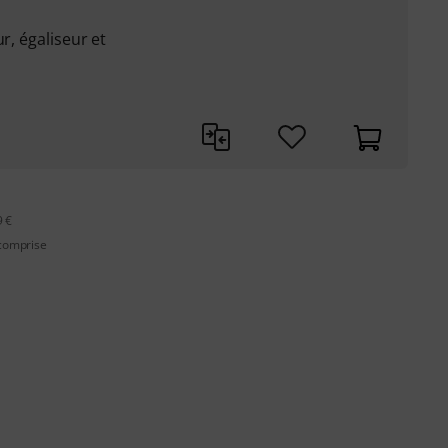
r, égaliseur et
9 €
 comprise