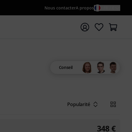
Nous contacter
A propos
FR / €
rrer la recherche avec le terme de recherche {searchTerm
Conseil
Popularité
348
€