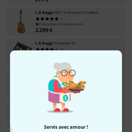
L.R.Baggs
AEG 1 E-Acoustic Torrefied
2
Disponible immédiatement
2.299
€
L.R.Baggs
Voiceprint DI
15
Disponible dans environ une semaine
479
€
L.R.Baggs
Align EQ Effektpedal
12
Disponible immédiatement
239
€
L.R.Baggs
Align Chorus
11
Disponible immédiatement
239
€
Servis avec amour !