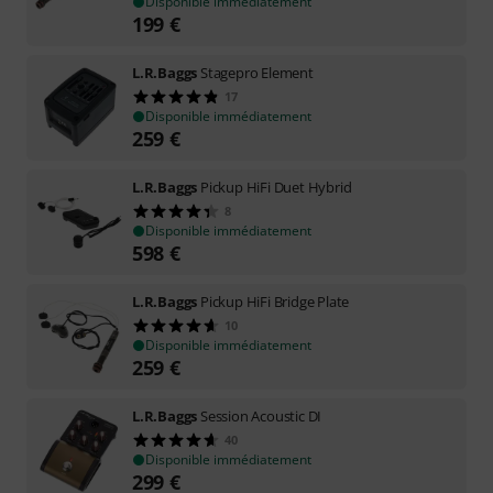
Disponible immédiatement
199
€
L.R.Baggs
Stagepro Element
17
Disponible immédiatement
259
€
L.R.Baggs
Pickup HiFi Duet Hybrid
8
Disponible immédiatement
598
€
L.R.Baggs
Pickup HiFi Bridge Plate
10
Disponible immédiatement
259
€
L.R.Baggs
Session Acoustic DI
40
Disponible immédiatement
299
€