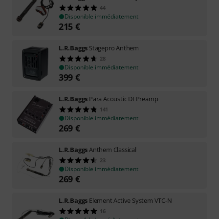
44
Disponible immédiatement
215
€
L.R.Baggs
Stagepro Anthem
28
Disponible immédiatement
399
€
L.R.Baggs
Para Acoustic DI Preamp
141
Disponible immédiatement
269
€
L.R.Baggs
Anthem Classical
23
Disponible immédiatement
269
€
L.R.Baggs
Element Active System VTC-N
16