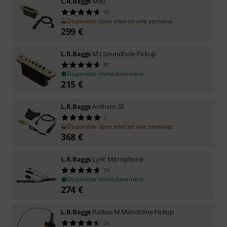
L.R.Baggs
M80
92
Disponible dans environ une semaine
299
€
L.R.Baggs
M1 Soundhole Pickup
87
Disponible immédiatement
215
€
L.R.Baggs
Anthem SS
3
Disponible dans environ une semaine
368
€
L.R.Baggs
Lyric Microphone
74
Disponible immédiatement
274
€
L.R.Baggs
Radius-M Mandoline Pickup
26