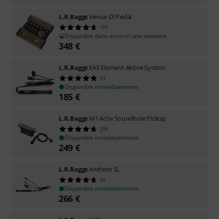
L.R.Baggs
Venue DI Pedal
101
Disponible dans environ une semaine
348
€
L.R.Baggs
EAS Element Aktive System
43
Disponible immédiatement
185
€
L.R.Baggs
M1 Activ Soundhole Pickup
259
Disponible immédiatement
249
€
L.R.Baggs
Anthem SL
35
Disponible immédiatement
266
€