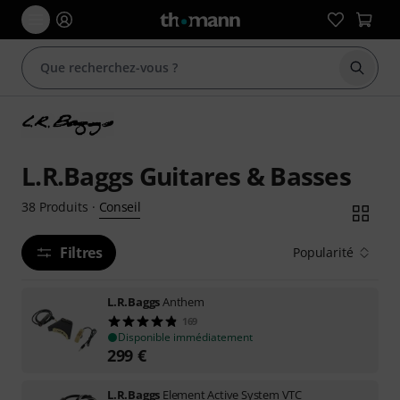
Démarr
L.R.Baggs Guitares & Basses
Conseil
38
Produits
·
Filtres
Popularité
L.R.Baggs
Anthem
169
Disponible immédiatement
299
€
L.R.Baggs
Element Active System VTC