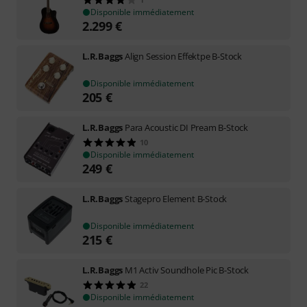
Disponible immédiatement
2.299
€
L.R.Baggs
Align Session Effektpe B-Stock
Disponible immédiatement
205
€
L.R.Baggs
Para Acoustic DI Pream B-Stock
10
Disponible immédiatement
249
€
L.R.Baggs
Stagepro Element B-Stock
Disponible immédiatement
215
€
L.R.Baggs
M1 Activ Soundhole Pic B-Stock
22
Disponible immédiatement