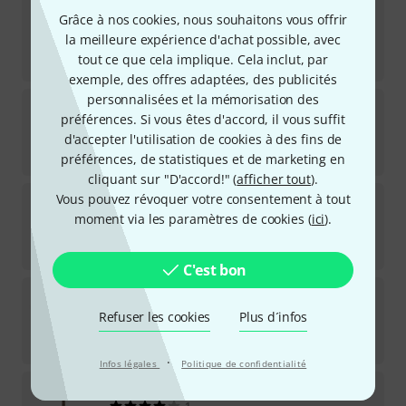
L.R.Baggs
Lyric Microphone Classical
Grâce à nos cookies, nous souhaitons vous offrir
18
la meilleure expérience d'achat possible, avec
Disponible immédiatement
tout ce que cela implique. Cela inclut, par
269
€
exemple, des offres adaptées, des publicités
personnalisées et la mémorisation des
L.R.Baggs
Align Delay
préférences. Si vous êtes d'accord, il vous suffit
7
d'accepter l'utilisation de cookies à des fins de
Disponible immédiatement
239
€
préférences, de statistiques et de marketing en
cliquant sur "D'accord!" (
afficher tout
).
L.R.Baggs
EAS VTC SS Set
Vous pouvez révoquer votre consentement à tout
moment via les paramètres de cookies (
ici
).
Disponible immédiatement
289
€
C'est bon
L.R.Baggs
EAS SS Set
Refuser les cookies
Plus d´infos
Disponible immédiatement
259
€
·
Infos légales
Politique de confidentialité
L.R.Baggs
AEG 1 E- Acoustic Sunburst
1