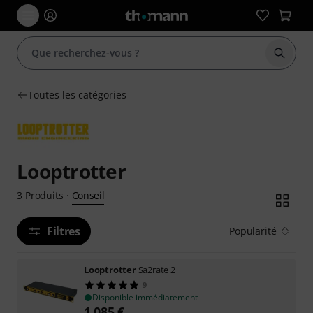
Démarr
Toutes les catégories
Looptrotter
Conseil
3
Produits
·
Filtres
Popularité
Looptrotter
Sa2rate 2
9
Disponible immédiatement
1.085
€