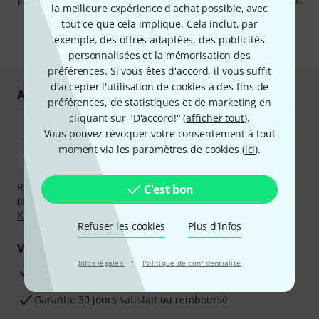
publicités par e-mail. La désinscription est possible à tout moment. Vous
la meilleure expérience d'achat possible, avec
pouvez trouver plus d'informations à ce sujet dans notre
Politique de
tout ce que cela implique. Cela inclut, par
confidentialité
.
exemple, des offres adaptées, des publicités
* Requis
personnalisées et la mémorisation des
préférences. Si vous êtes d'accord, il vous suffit
d'accepter l'utilisation de cookies à des fins de
Achetez et payez en toute sécurité
préférences, de statistiques et de marketing en
cliquant sur "D'accord!" (
afficher tout
).
Vous pouvez révoquer votre consentement à tout
moment via les paramètres de cookies (
ici
).
Réglez de manière sûre et sécurisée par Virement
C'est bon
(IBAN/BIC), PayPal, Amazon Pay,
Klarna Payer Maintenant
,
Klarna Payer en 3 fois
ou Carte de crédit.
Refuser les cookies
Plus d´infos
Vos avantages
·
Infos légales
Politique de confidentialité
Ga­ran­tie Thomann 3 ans
Garantie 30 jours satisfait ou remboursé