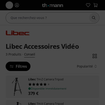
Démarr
Libec Accessoires Vidéo
Conseil
3
Produits
·
Filtres
Popularité
Libec
TH-Z Camera Tripod
4
Disponible immédiatement
379
€
Libec
TH-X Camera Tripod