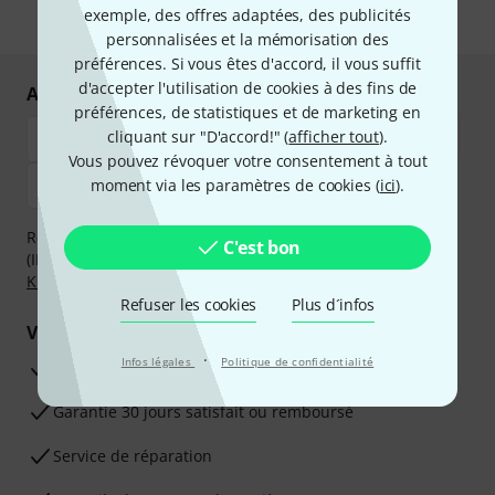
exemple, des offres adaptées, des publicités
* Requis
personnalisées et la mémorisation des
préférences. Si vous êtes d'accord, il vous suffit
d'accepter l'utilisation de cookies à des fins de
Achetez et payez en toute sécurité
préférences, de statistiques et de marketing en
cliquant sur "D'accord!" (
afficher tout
).
Vous pouvez révoquer votre consentement à tout
moment via les paramètres de cookies (
ici
).
Réglez de manière sûre et sécurisée par Virement
C'est bon
(IBAN/BIC), PayPal, Amazon Pay,
Klarna Payer Maintenant
,
Klarna Payer en 3 fois
ou Carte de crédit.
Refuser les cookies
Plus d´infos
Vos avantages
·
Infos légales
Politique de confidentialité
Ga­ran­tie Thomann 3 ans
Garantie 30 jours satisfait ou remboursé
Service de réparation