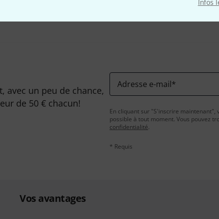
Partager
Infos 
Aide et commentaires
Adresse e-mail
*
, avec un peu de chance,
leur de 50 € chacun!
En cliquant sur "S'inscrire maintenant", 
possible à tout moment. Vous pouvez tro
confidentialité
.
* Requis
Vos avantages