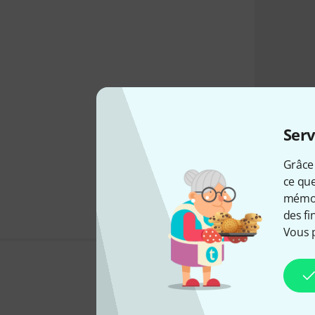
Serv
Grâce 
ce que
mémori
des fi
Vous 