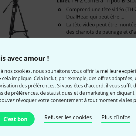
Libec
TH-Z Camera Tripod B-Sto
Comprend une tête vidéo (TH-
DualHead qui peut être ...
La tête vidéo peut être montée 
des chariots de patinage et d
Mécanisme de fixation et de li
Disponible immédiatement
is avec amour !
à nos cookies, nous souhaitons vous offrir la meilleure expér
Envoi gratuit à partir de 6
 cela implique. Cela inclut, par exemple, des offres adaptées, 
Les prix sont indiqués avec TVA
sation des préférences. Si vous êtes d'accord, il vous suffit d'
ns de préférences, de statistiques et de marketing en cliquant 
pouvez révoquer votre consentement à tout moment via les p
Aimez-vous ce que vous voyez ?
Refuser les cookies
Plus d´infos
C'est bon