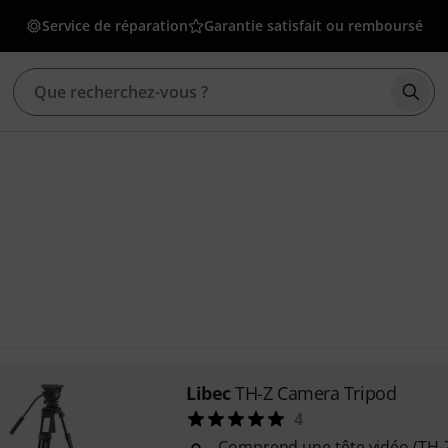
Service de réparation
Garantie satisfait ou remboursé
Déma
Libec
TH-Z Camera Tripod
4
Comprend une tête vidéo (TH-