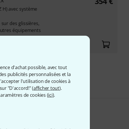
354
€
ck
Z H) avec système
sur des glissières,
'autres équipements
bération à une touche
ience d'achat possible, avec tout
9 €
des publicités personnalisées et la
 comprise
accepter l'utilisation de cookies à
sur "D'accord!" (
afficher tout
).
aramètres de cookies (
ici
).