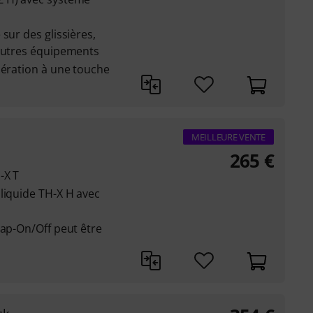
sur des glissières,
'autres équipements
bération à une touche
MEILLEURE VENTE
265
€
-X T
liquide TH-X H avec
nap-On/Off peut être