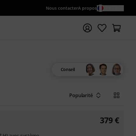
Nous contacter
A propos
FR / €
rrer la recherche avec le terme de recherche {searchTerm
Conseil
Popularité
379
€
Z H) avec système