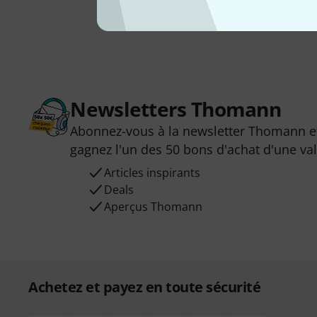
Newsletters Thomann
Abonnez-vous à la newsletter Thomann et
gagnez l'un des 50 bons d'achat d'une va
Articles inspirants
Deals
Aperçus Thomann
Achetez et payez en toute sécurité