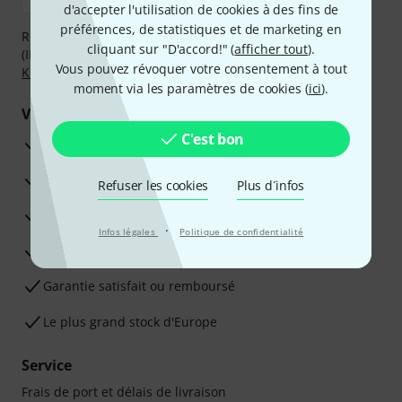
d'accepter l'utilisation de cookies à des fins de
préférences, de statistiques et de marketing en
Réglez de manière sûre et sécurisée par Virement
cliquant sur "D'accord!" (
afficher tout
).
(IBAN/BIC), PayPal, Amazon Pay,
Klarna Payer Maintenant
,
Vous pouvez révoquer votre consentement à tout
Klarna Payer en 3 fois
ou Carte de crédit.
moment via les paramètres de cookies (
ici
).
Vos avantages
C'est bon
Ga­ran­tie Thomann 3 ans
Garantie 30 jours satisfait ou remboursé
Refuser les cookies
Plus d´infos
Service de réparation
·
Infos légales
Politique de confidentialité
Conseils d'experts en la matière
Garantie satisfait ou remboursé
Le plus grand stock d'Europe
Service
Frais de port et délais de livraison