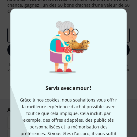
chance, gagnez l'un des 50 bons d'achat d'une valeur de 50
€ chacun!
Articles inspirants
Deals
Aperçus Thomann
Adresse e-mail
*
S'inscrire maintenant
En cliquant sur "S'inscrire maintenant", vous acceptez de recevoir des
publicités par e-mail. La désinscription est possible à tout moment. Vous
pouvez trouver plus d'informations à ce sujet dans notre
Politique de
confidentialité
.
Servis avec amour !
* Requis
Grâce à nos cookies, nous souhaitons vous offrir
la meilleure expérience d'achat possible, avec
Achetez et payez en toute sécurité
tout ce que cela implique. Cela inclut, par
exemple, des offres adaptées, des publicités
personnalisées et la mémorisation des
préférences. Si vous êtes d'accord, il vous suffit