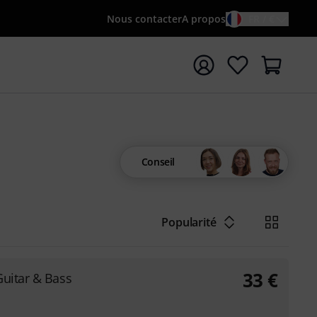
Nous contacter
A propos
FR / €
rrer la recherche avec le terme de recherche {searchTerm
Conseil
Popularité
33
€
Guitar & Bass