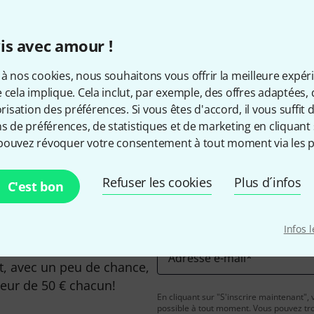
Les prix sont indiqués avec TVA
is avec amour !
à nos cookies, nous souhaitons vous offrir la meilleure expér
 cela implique. Cela inclut, par exemple, des offres adaptées, 
Aimez-vous ce que vous voyez ?
sation des préférences. Si vous êtes d'accord, il vous suffit d'
ns de préférences, de statistiques et de marketing en cliquant 
Partager
Aide et commentaires
pouvez révoquer votre consentement à tout moment via les p
Refuser les cookies
Plus d´infos
C'est bon
Infos 
Adresse e-mail
*
, avec un peu de chance,
leur de 50 € chacun!
En cliquant sur "S'inscrire maintenant", 
possible à tout moment. Vous pouvez tro