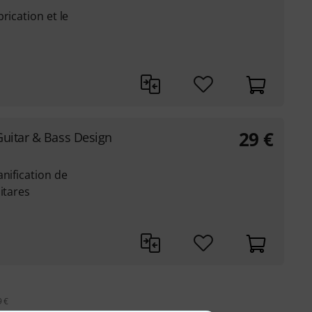
rication et le
29
€
 Guitar & Bass Design
anification de
itares
9 €