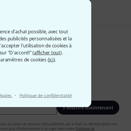
 comprise
ience d'achat possible, avec tout
des publicités personnalisées et la
accepter l'utilisation de cookies à
sur "D'accord!" (
afficher tout
).
aramètres de cookies (
ici
).
·
légales
Politique de confidentialité
S'inscrire maintenant
vous acceptez de recevoir des publicités par e-mail. La désinscription est
uver plus d'informations à ce sujet dans notre
Politique de