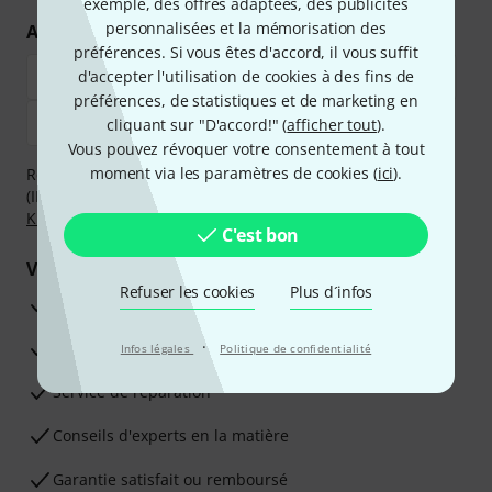
exemple, des offres adaptées, des publicités
personnalisées et la mémorisation des
Achetez et payez en toute sécurité
préférences. Si vous êtes d'accord, il vous suffit
d'accepter l'utilisation de cookies à des fins de
préférences, de statistiques et de marketing en
cliquant sur "D'accord!" (
afficher tout
).
Vous pouvez révoquer votre consentement à tout
moment via les paramètres de cookies (
ici
).
Réglez de manière sûre et sécurisée par Virement
(IBAN/BIC), PayPal, Amazon Pay,
Klarna Payer Maintenant
,
Klarna Payer en 3 fois
ou Carte de crédit.
C'est bon
Vos avantages
Refuser les cookies
Plus d´infos
Ga­ran­tie Thomann 3 ans
·
Garantie 30 jours satisfait ou remboursé
Infos légales
Politique de confidentialité
Service de réparation
Conseils d'experts en la matière
Garantie satisfait ou remboursé