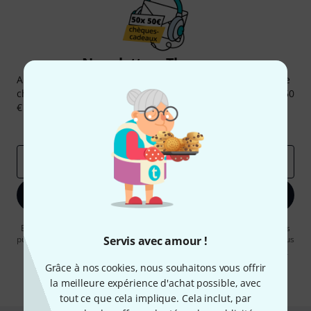
Newsletters Thomann
Abonnez-vous à la newsletter Thomann et, avec un peu de
chance, gagnez l'un des 50 bons d'achat d'une valeur de 50
€ chacun!
Articles inspirants
Deals
Aperçus Thomann
Adresse e-mail
*
S'inscrire maintenant
En cliquant sur "S'inscrire maintenant", vous acceptez de recevoir des
publicités par e-mail. La désinscription est possible à tout moment. Vous
Servis avec amour !
pouvez trouver plus d'informations à ce sujet dans notre
Politique de
confidentialité
.
Grâce à nos cookies, nous souhaitons vous offrir
la meilleure expérience d'achat possible, avec
* Requis
tout ce que cela implique. Cela inclut, par