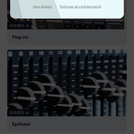
·
Infos légales
Politique de confidentialité
GUIDES
Plug-ins
GUIDES
Égaliseur