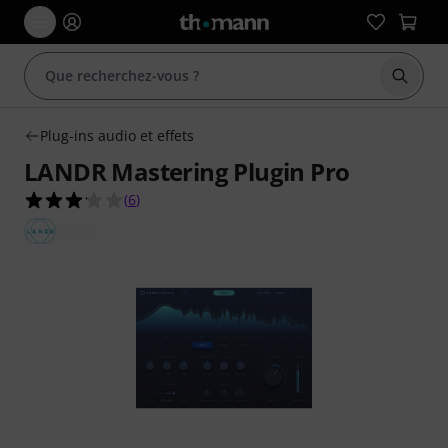
Démarr
Plug-ins audio et effets
LANDR Mastering Plugin Pro
3.2 étoiles sur 5 d'après 6 évaluations clients
(
6
)