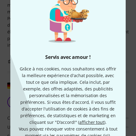
multipistes depuis la piste master du projet sous forme de
master. Au démarrage du plugin, l'écoute commence.
Pendant ce temps, je lance le projet et je clique sur
différents points pour que le plugin récupère tous les
éléments essentiels. Le résultat est excellent ! C'est suffisant
pour les clips sur les réseaux sociaux, les rapports
intermédiaires, ou même pour la publication.
Servis avec amour !
1
0
SIGNALER L'ÉVALUATION
Grâce à nos cookies, nous souhaitons vous offrir
la meilleure expérience d'achat possible, avec
tout ce que cela implique. Cela inclut, par
Afficher l'original
exemple, des offres adaptées, des publicités
personnalisées et la mémorisation des
Support médiocre et logiciel défectueux
KA
préférences. Si vous êtes d'accord, il vous suffit
Kai aus K. 07.01.2025
d'accepter l'utilisation de cookies à des fins de
préférences, de statistiques et de marketing en
Caractéristiques
cliquant sur "D'accord!" (
afficher tout
).
Utilisation
Vous pouvez révoquer votre consentement à tout
moment via les paramètres de cookies (
ici
).