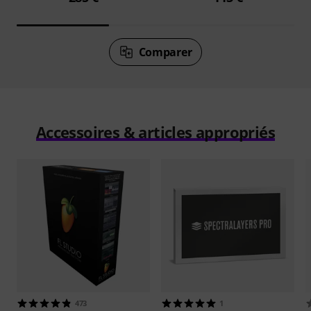
Comparer
Accessoires & articles appropriés
473
1