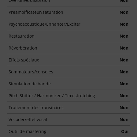
Overdrive/distorsion
Non
Preampificateur/saturation
Non
Psychoacoustique/Enhancer/Exciter
Non
Restauration
Non
Réverbération
Non
Effets spéciaux
Non
Sommateurs/consoles
Non
Simulation de bande
Non
Pitch Shifter / Harmonizer / Timestretching
Non
Traitement des transitoires
Non
Vocoder/effet vocal
Non
Outil de mastering
Oui