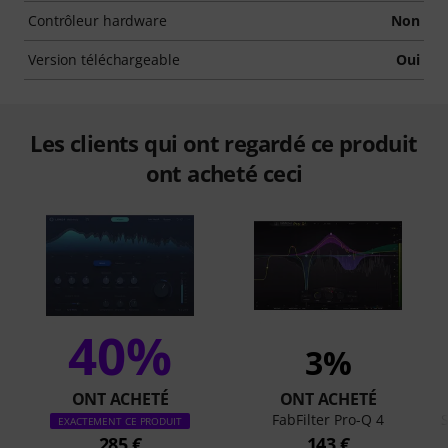
Contrôleur hardware
Non
Version téléchargeable
Oui
Les clients qui ont regardé ce produit
ont acheté ceci
40%
3%
ONT ACHETÉ
ONT ACHETÉ
FabFilter Pro-Q 4
S
EXACTEMENT CE PRODUIT
285 €
143 €