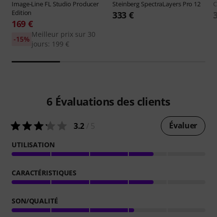
Image-Line
FL Studio Producer
Steinberg
SpectraLayers Pro 12
C
Edition
333 €
169 €
Meilleur prix sur 30
-15%
jours: 199 €
6
Évaluations des clients
Évaluer
3.2
/ 5
UTILISATION
CARACTÉRISTIQUES
SON/QUALITÉ