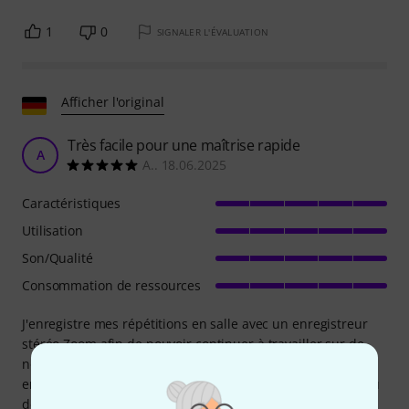
1
0
SIGNALER L'ÉVALUATION
Afficher l'original
Très facile pour une maîtrise rapide
A
A.. 18.06.2025
Caractéristiques
Utilisation
Son/Qualité
Consommation de ressources
J'enregistre mes répétitions en salle avec un enregistreur
stéréo Zoom afin de pouvoir continuer à travailler sur de
nouvelles chansons. Depuis que je les utilise, les
enregistrements sont bien meilleurs et cela prend très peu
de temps. Je peux aussi exporter rapidement des mixages