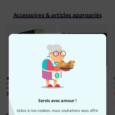
Accessoires & articles appropriés
37
1
Image-Line
FL Studio All Plugins
Universal Audio
Brigade Chorus
I
Edition
Native
E
399 €
29 €
Servis avec amour !
Grâce à nos cookies, nous souhaitons vous offrir