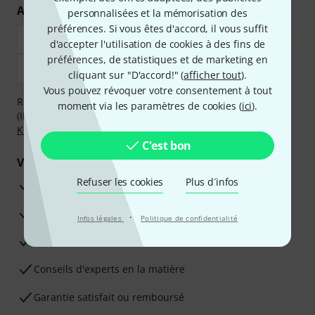
Achetez et payez en toute sécurité
personnalisées et la mémorisation des
préférences. Si vous êtes d'accord, il vous suffit
d'accepter l'utilisation de cookies à des fins de
préférences, de statistiques et de marketing en
cliquant sur "D'accord!" (
afficher tout
).
Vous pouvez révoquer votre consentement à tout
Réglez de manière sûre et sécurisée par Virement
moment via les paramètres de cookies (
ici
).
(IBAN/BIC), PayPal, Amazon Pay,
Klarna Payer Maintenant
,
Klarna Payer en 3 fois
ou Carte de crédit.
C'est bon
Vos avantages
Refuser les cookies
Plus d´infos
Ga­ran­tie Thomann 3 ans
Garantie 30 jours satisfait ou remboursé
·
Infos légales
Politique de confidentialité
Service de réparation
Conseils d'experts en la matière
Garantie satisfait ou remboursé