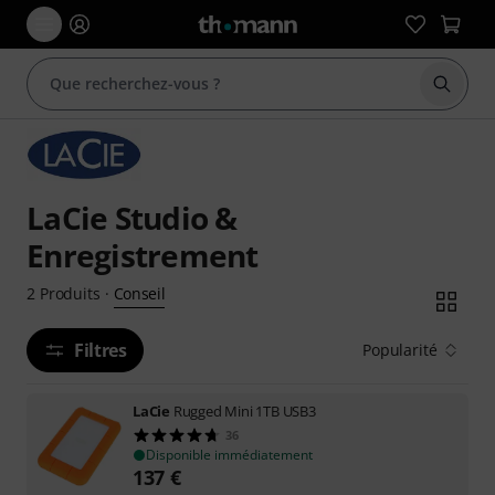
Démarr
LaCie Studio &
Enregistrement
Conseil
2
Produits
·
Filtres
Popularité
LaCie
Rugged Mini 1TB USB3
36
Disponible immédiatement
137
€