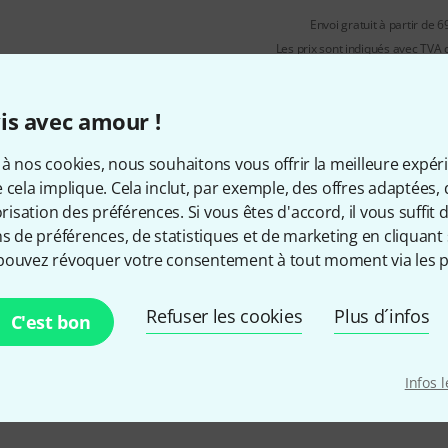
Envoi gratuit à partir de 6
Les prix sont indiqués avec TVA
is avec amour !
à nos cookies, nous souhaitons vous offrir la meilleure expér
 cela implique. Cela inclut, par exemple, des offres adaptées, 
sation des préférences. Si vous êtes d'accord, il vous suffit d'
ns de préférences, de statistiques et de marketing en cliquant 
Aimez-vous ce que vous voyez ?
pouvez révoquer votre consentement à tout moment via les p
Partager
Aide et commentaires
Refuser les cookies
Plus d´infos
C'est bon
Infos 