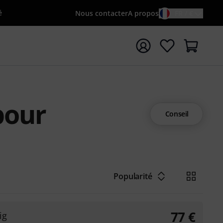
é
Nous contacter
A propos
FR / €
rrer la recherche avec le terme de recherche {searchTerm
pour
Conseil
Popularité
77
€
ig