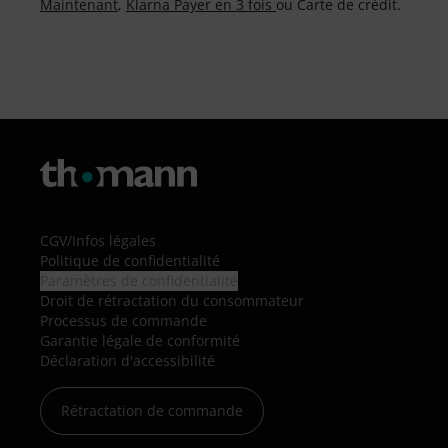
Maintenant
,
Klarna Payer en 3 fois
ou Carte de crédit.
CGV
/
Infos légales
Politique de confidentialité
Paramètres de confidentialité
Droit de rétractation du consommateur
Processus de commande
Garantie légale de conformité
Déclaration d'accessibilité
Rétractation de commande