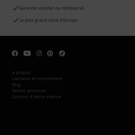
Garantie satisfait ou remboursé
Le plus grand stock d'Europe
A propos
Carrières et recrutement
Blog
Petites annonces
Lanceur d´alerte interne