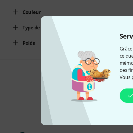
Couleur
Type de construction
Serv
Poids
Grâce 
ce que
mémori
des fi
Vous 