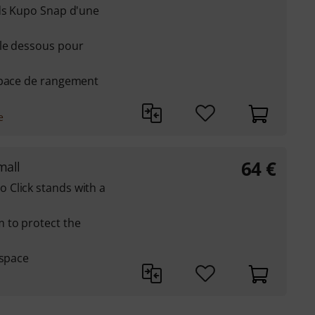
eds Kupo Snap d'une
le dessous pour
space de rangement
e
64
€
mall
Click stands with a
 to protect the
 space