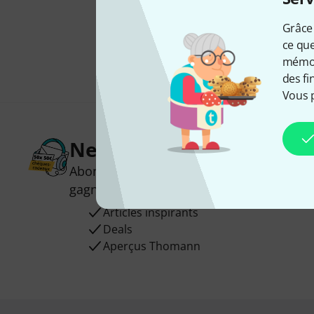
Grâce 
ce que
mémori
des fi
Vous 
Newsletters Thomann
Abonnez-vous à la newsletter Thomann et
gagnez l'un des 50 bons d'achat d'une va
Articles inspirants
Deals
Aperçus Thomann