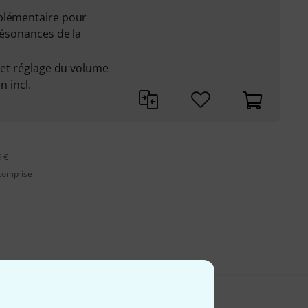
plémentaire pour
résonances de la
e et réglage du volume
n incl.
9 €
 comprise