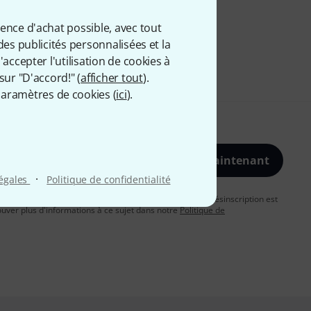
ience d'achat possible, avec tout
des publicités personnalisées et la
accepter l'utilisation de cookies à
sur "D'accord!" (
afficher tout
).
aramètres de cookies (
ici
).
S'inscrire maintenant
·
légales
Politique de confidentialité
vous acceptez de recevoir des publicités par e-mail. La désinscription est
uver plus d'informations à ce sujet dans notre
Politique de