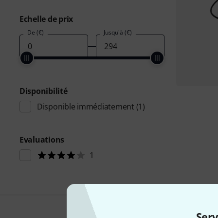
Echelle de prix
De (€)
Jusqu'à (€)
Disponibilité
Disponible immédiatement
(1)
Evaluations
1
Serv