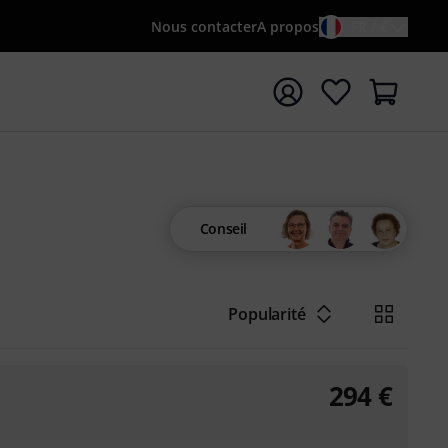
Nous contacter
A propos
FR / €
rrer la recherche avec le terme de recherche {searchTerm
Conseil
Popularité
294
€