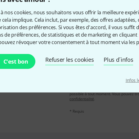
Aimez-vous ce que vous voyez ?
à nos cookies, nous souhaitons vous offrir la meilleure expér
 cela implique. Cela inclut, par exemple, des offres adaptées, 
Partager
Aide et commentaires
sation des préférences. Si vous êtes d'accord, il vous suffit d'
ns de préférences, de statistiques et de marketing en cliquant 
pouvez révoquer votre consentement à tout moment via les p
Refuser les cookies
Plus d´infos
C'est bon
Adresse e-mail
*
, avec un peu de chance,
Infos 
leur de 50 € chacun!
En cliquant sur "S'inscrire maintenant", 
possible à tout moment. Vous pouvez tro
confidentialité
.
* Requis