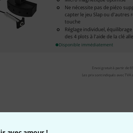
Ne nécessite pas de piézo sup
capter le jeu Slap ou d'autres 
touche
Réglage individuel, équilibrag
des 4 plots à l'aide de la clé alle
Disponible immédiatement
Envoi gratuit à partir de 6
Les prix sont indiqués avec TVA
is avec amour !