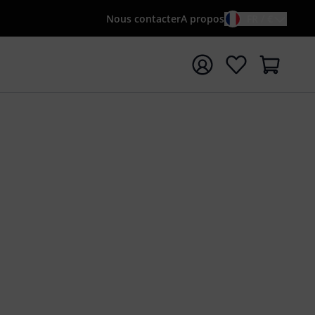
Nous contacter
A propos
FR / €
rrer la recherche avec le terme de recherche {searchTerm