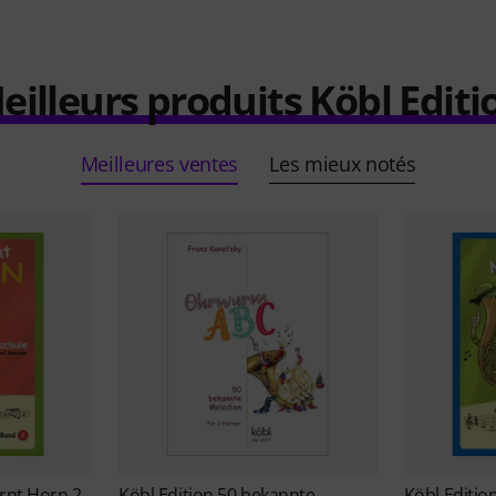
eilleurs produits Köbl Editi
Meilleures ventes
Les mieux notés
rnt Horn 2
Köbl Edition
50 bekannte
Köbl Editio