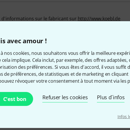
d'informations sur le fabricant sur
http://www.koebl.de
is avec amour !
Comment nous contacter
à nos cookies, nous souhaitons vous offrir la meilleure expér
 cela implique. Cela inclut, par exemple, des offres adaptées, 
sation des préférences. Si vous êtes d'accord, il vous suffit d'
ns de préférences, de statistiques et de marketing en cliquant 
Notre service client est à votre dispositi
pouvez révoquer votre consentement à tout moment via les p
d'éventuels problèmes après achat.
Refuser les cookies
Plus d´infos
C'est bon
Préparer le numéro client
Infos 
Horaires d'ouverture (CEST - Heu