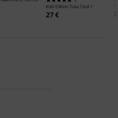
2
Köbl Edition
Tuba Total 1
2
27 €