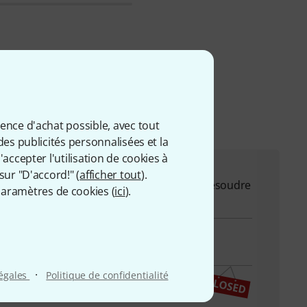
ience d'achat possible, avec tout
des publicités personnalisées et la
accepter l'utilisation de cookies à
sur "D'accord!" (
afficher tout
).
on pour répondre à toutes vos questions et résoudre
aramètres de cookies (
ici
).
·
légales
Politique de confidentialité
re d'été d'Europe centrale)