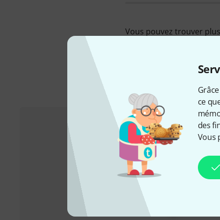
Vous pouvez trouver plus 
Serv
Grâce 
ce que
mémori
des fi
Vous 
Service Client France