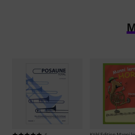
M
Köbl Edition
Manni le
6