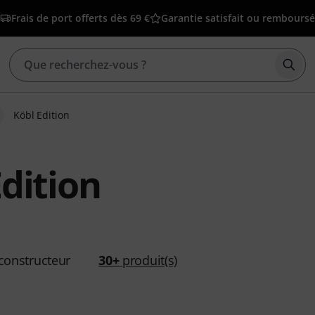
Frais de port offerts dès 69 €
Garantie satisfait ou remboursé
Déma
Köbl Edition
dition
constructeur
30+
produit(s)