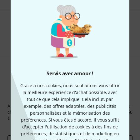
Aimez-vous ce que vous voyez ?
Partager
Aide et commentaires
Servis avec amour !
Grâce à nos cookies, nous souhaitons vous offrir
la meilleure expérience d'achat possible, avec
Newsletters Thomann
tout ce que cela implique. Cela inclut, par
Abonnez-vous à la newsletter Thomann et, avec un peu de
exemple, des offres adaptées, des publicités
chance, gagnez l'un des 50 bons d'achat d'une valeur de 50
personnalisées et la mémorisation des
€ chacun!
préférences. Si vous êtes d'accord, il vous suffit
d'accepter l'utilisation de cookies à des fins de
Articles inspirants
Deals
Aperçus Thomann
préférences, de statistiques et de marketing en