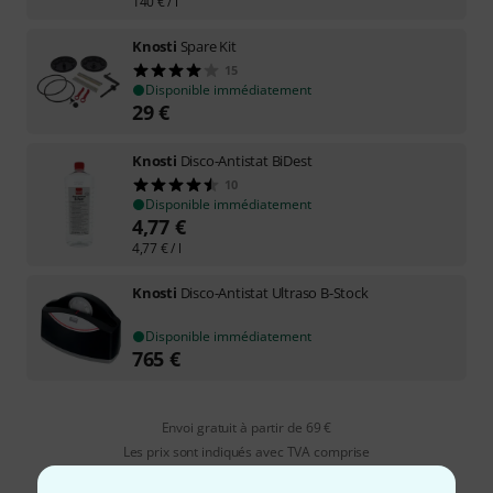
140
€
/ l
Knosti
Spare Kit
15
Disponible immédiatement
29
€
Knosti
Disco-Antistat BiDest
10
Disponible immédiatement
4,77
€
4,77
€
/ l
Knosti
Disco-Antistat Ultraso B-Stock
Disponible immédiatement
765
€
Envoi gratuit à partir de 69 €
Les prix sont indiqués avec TVA comprise