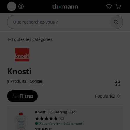
Démarr
Toutes les catégories
Knosti
Conseil
8
Produits
·
Filtres
Popularité
Knosti
LP Cleaning Fluid
123
Disponible immédiatement
23,60
€