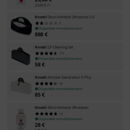
23,60
€
/ l
Knosti
Disco-Antistat Ultrasonic 2.0
3
Disponible immédiatement
888
€
Knosti
LP-Cleaning Set
177
Disponible immédiatement
58
€
Knosti
Antistat Generation II Plus
43
Disponible immédiatement
85
€
Knosti
Disco-Antistat Ultraclean
13
Disponible immédiatement
28
€