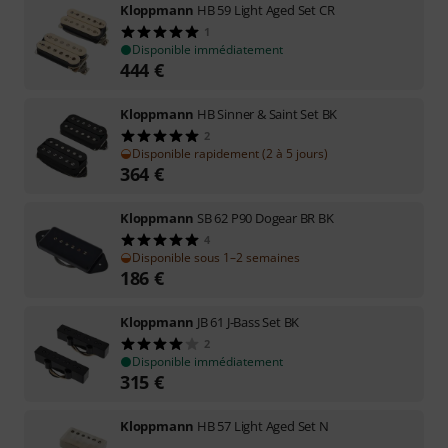
Kloppmann
HB 59 Light Aged Set CR
1
Disponible immédiatement
444
€
Kloppmann
HB Sinner & Saint Set BK
2
Disponible rapidement (2 à 5 jours)
364
€
Kloppmann
SB 62 P90 Dogear BR BK
4
Disponible sous 1–2 semaines
186
€
Kloppmann
JB 61 J-Bass Set BK
2
Disponible immédiatement
315
€
Kloppmann
HB 57 Light Aged Set N