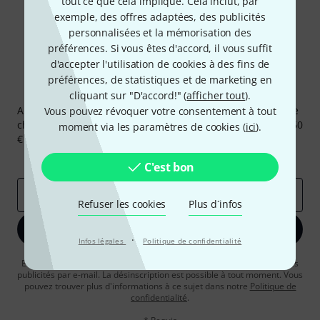
tout ce que cela implique. Cela inclut, par
exemple, des offres adaptées, des publicités
personnalisées et la mémorisation des
préférences. Si vous êtes d'accord, il vous suffit
d'accepter l'utilisation de cookies à des fins de
préférences, de statistiques et de marketing en
Newsletters Thomann
cliquant sur "D'accord!" (
afficher tout
).
Abonnez-vous à la newsletter Thomann et, avec un peu de
Vous pouvez révoquer votre consentement à tout
chance, gagnez l'un des 50 bons d'achat d'une valeur de 50
moment via les paramètres de cookies (
ici
).
€ chacun!
Articles inspirants
Deals
Aperçus Thomann
C'est bon
Adresse e-mail
*
Refuser les cookies
Plus d´infos
S'inscrire maintenant
·
Infos légales
Politique de confidentialité
En cliquant sur "S'inscrire maintenant", vous acceptez de recevoir des
publicités par e-mail. La désinscription est possible à tout moment. Vous
pouvez trouver plus d'informations à ce sujet dans notre
Politique de
confidentialité
.