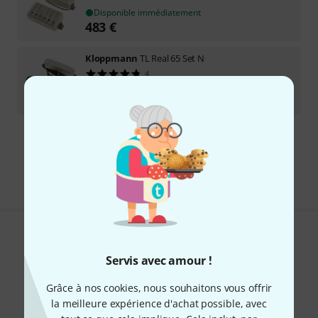
Disponible immédiatement
483
€
Kloppmann
TL Real 65 Set N
4
Disponible immédiatement
354
€
Envoi gratuit à partir de 69 €
Les prix sont indiqués avec TVA comprise
Aimez-vous ce que vous voyez ?
Servis avec amour !
Partager
Aide et commentaires
Grâce à nos cookies, nous souhaitons vous offrir
la meilleure expérience d'achat possible, avec