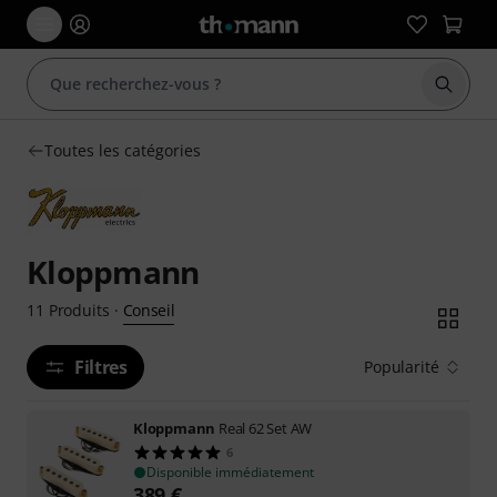
Démarr
Toutes les catégories
Kloppmann
Conseil
11
Produits
·
Filtres
Popularité
Kloppmann
Real 62 Set AW
6
Disponible immédiatement
389
€