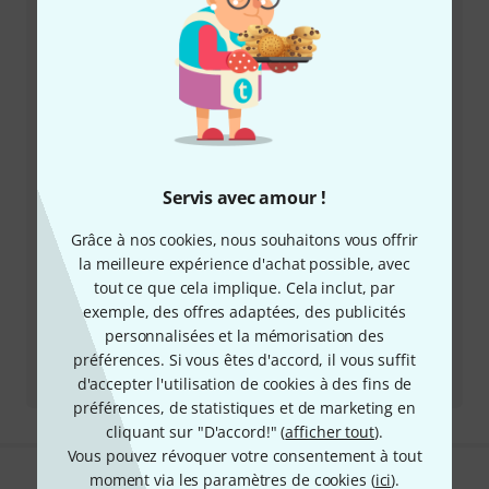
d'éventuels problèmes après achat.
Préparer le numéro client
Horaires d'ouverture (CEST - Heure
d'été d'Europe centrale)
Servis avec amour !
Demander un rappel téléphonique
Grâce à nos cookies, nous souhaitons vous offrir
Plus d'options de contact
la meilleure expérience d'achat possible, avec
tout ce que cela implique. Cela inclut, par
Retourner un produit
exemple, des offres adaptées, des publicités
personnalisées et la mémorisation des
préférences. Si vous êtes d'accord, il vous suffit
Tous les interlocuteurs
d'accepter l'utilisation de cookies à des fins de
préférences, de statistiques et de marketing en
cliquant sur "D'accord!" (
afficher tout
).
Vous pouvez révoquer votre consentement à tout
moment via les paramètres de cookies (
ici
).