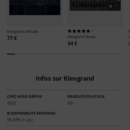
Klevgrand
Altitude
2
Klevgrand
Skaka
K
77 €
34 €
Infos sur Klevgrand
CHEZ NOUS DEPUIS
PRODUITS EN STOCK
2022
20+
Ø DISPONIBLITÉ MOYENNE
99.87% (1 an)