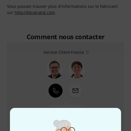
Vous pouvez trouver plus d'informations sur le fabricant
sur
http://klevgrand.com
Comment nous contacter
Service Client France
+33-176548596
Notre service client est à votre disposition pour
répondre à toutes vos questions et résoudre