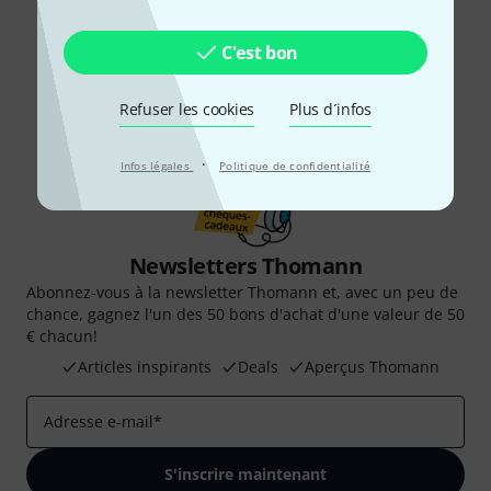
Aimez-vous ce que vous voyez ?
Partager
C'est bon
Aide et commentaires
Refuser les cookies
Plus d´infos
·
Infos légales
Politique de confidentialité
Newsletters Thomann
Abonnez-vous à la newsletter Thomann et, avec un peu de
chance, gagnez l'un des 50 bons d'achat d'une valeur de 50
€ chacun!
Articles inspirants
Deals
Aperçus Thomann
Adresse e-mail
*
S'inscrire maintenant