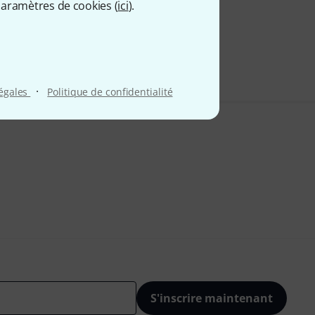
aramètres de cookies (
ici
).
9 €
 comprise
·
légales
Politique de confidentialité
S'inscrire maintenant