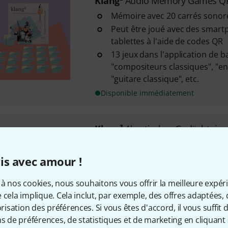
Klang²
Audio Memory Games Q
Mémoire avec 20 carrés sonor
Peut être joué avec des smart
tablettes à l'aide de codes QR
13 jeux dans l'application de b
"compositeurs classiques", "e
"guitare classique", etc.
Disponible immédiatement
Klang²
Akustisches Gedächtnissp
1
Mémoire avec 20 carrés sonor
is avec amour !
Edition en cyprès
Un tag NFC est placé dans les c
à nos cookies, nous souhaitons vous offrir la meilleure expér
lecteur NFC d'un smartphone
 cela implique. Cela inclut, par exemple, des offres adaptées, 
sation des préférences. Si vous êtes d'accord, il vous suffit d'
Disponible immédiatement
ns de préférences, de statistiques et de marketing en cliquant 