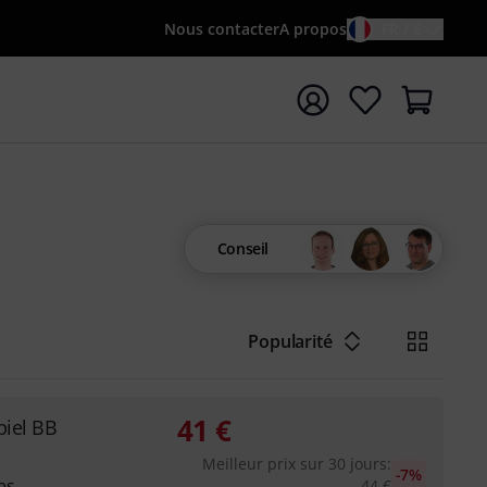
Nous contacter
A propos
FR / €
rrer la recherche avec le terme de recherche {searchTerm
Conseil
Popularité
41
€
piel BB
Meilleur prix sur 30 jours
:
-7%
es
44
€