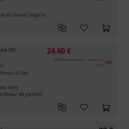
arrés auquel réagit le
24,60
€
piel QR
Meilleur prix sur 30 jours
:
-9%
es
27
€
phones et des
ase, dont
ntraîneur de gamme",