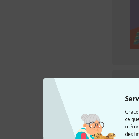
Serv
Grâce 
ce que
mémori
des fi