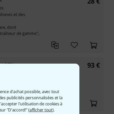
28
€
R
es
phones et des
ase, dont
ntraîneur de gamme",
93
€
iel ZY
es
arrés auquel réagit le
ience d'achat possible, avec tout
des publicités personnalisées et la
accepter l'utilisation de cookies à
sur "D'accord!" (
afficher tout
).