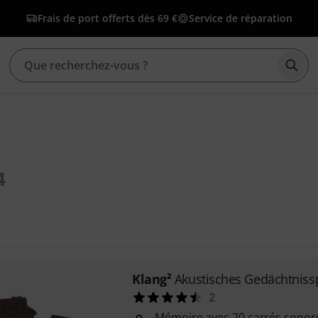
Frais de port offerts dès 69 €
Service de réparation
Déma
4
Klang²
Akustisches Gedächtniss
2
Mémoire avec 20 carrés sonor