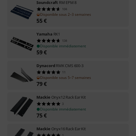
Soundcraft
RM EPM 8
104
Disponible sous 2–3 semaines
55
€
Yamaha
RK1
134
Disponible immédiatement
59
€
Dynacord
RMK CMS 600-3
11
Disponible sous 5–7 semaines
79
€
Mackie
Onyx12 Rack Ear Kit
3
Disponible immédiatement
75
€
Mackie
Onyx16 Rack Ear Kit
1