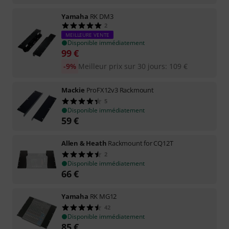
Yamaha
RK DM3
2
MEILLEURE VENTE
Disponible immédiatement
99
€
-9%
Meilleur prix sur 30 jours
:
109
€
Mackie
ProFX12v3 Rackmount
5
Disponible immédiatement
59
€
Allen & Heath
Rackmount for CQ12T
2
Disponible immédiatement
66
€
Yamaha
RK MG12
42
Disponible immédiatement
85
€