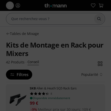
Démarr
Tables de Mixage
Kits de Montage en Rack pour
Mixers
Conseil
42
Produits
·
Filtres
Popularité
SKB
Allen & Heath SQ5 Rack Ears
8
Disponible immédiatement
99
€
-9%
Meilleur prix sur 30 jours
:
109
€