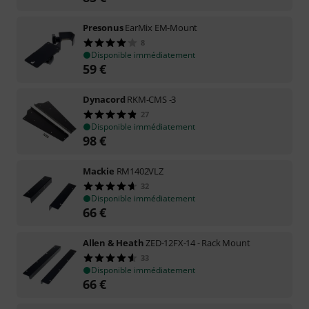
Presonus
EarMix EM-Mount
8
Disponible immédiatement
59
€
Dynacord
RKM-CMS -3
27
Disponible immédiatement
98
€
Mackie
RM1402VLZ
32
Disponible immédiatement
66
€
Allen & Heath
ZED-12FX-14 - Rack Mount
33
Disponible immédiatement
66
€