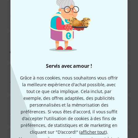
Soundcraft
RM EPM 6
40
Disponible sous 11–14 semaines
55
€
Allen & Heath
Rackmount for ZED60 14FX
10
Disponible immédiatement
59
€
Servis avec amour !
Yamaha
RK MGX12
Grâce à nos cookies, nous souhaitons vous offrir
Disponible immédiatement
la meilleure expérience d'achat possible, avec
49
€
tout ce que cela implique. Cela inclut, par
exemple, des offres adaptées, des publicités
Dynacord
RMK 600-3
personnalisées et la mémorisation des
10
préférences. Si vous êtes d'accord, il vous suffit
Disponible immédiatement
d'accepter l'utilisation de cookies à des fins de
69
€
préférences, de statistiques et de marketing en
cliquant sur "D'accord!" (
afficher tout
).
Soundcraft
SCRRMSIG12MTK