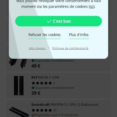
Vous pouvez révoquer votre consentement à tout
19
moment via les paramètres de cookies (
Disponible sous 4–5 semaines
ici
).
39
€
C'est bon
DiGiCo
D-Rack Ears
1
Disponible immédiatement
Refuser les cookies
Plus d´infos
88
€
·
Infos légales
Politique de confidentialité
Yamaha
RK MGX16
Disponible immédiatement
49
€
RCF
RM-Kit F 12XR
2
Disponible immédiatement
39
€
Soundcraft
RM EPM 12 / EFX 12 Rackmount
20
Disponible sous 7–9 semaines