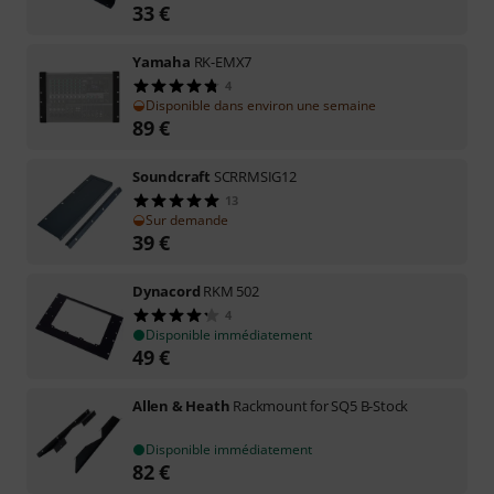
33
€
Yamaha
RK-EMX7
4
Disponible dans environ une semaine
89
€
Soundcraft
SCRRMSIG12
13
Sur demande
39
€
Dynacord
RKM 502
4
Disponible immédiatement
49
€
Allen & Heath
Rackmount for SQ5 B-Stock
Disponible immédiatement
82
€