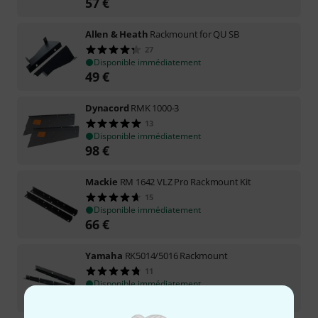
57
€
Allen & Heath
Rackmount for QU SB
27
Disponible immédiatement
49
€
Dynacord
RMK 1000-3
13
Disponible immédiatement
98
€
Mackie
RM 1642 VLZ Pro Rackmount Kit
15
Disponible immédiatement
66
€
Yamaha
RK5014/5016 Rackmount
11
Disponible immédiatement
99
€