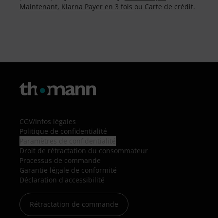
Maintenant
,
Klarna Payer en 3 fois
ou Carte de crédit.
CGV
/
Infos légales
Politique de confidentialité
Paramètres de confidentialité
Droit de rétractation du consommateur
Processus de commande
Garantie légale de conformité
Déclaration d'accessibilité
Rétractation de commande