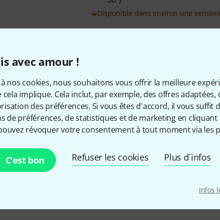
Disponible dans environ une semain
Envoi gratuit à partir de 6
is avec amour !
Les prix sont indiqués avec TVA
à nos cookies, nous souhaitons vous offrir la meilleure expér
 cela implique. Cela inclut, par exemple, des offres adaptées, 
sation des préférences. Si vous êtes d'accord, il vous suffit d'
ns de préférences, de statistiques et de marketing en cliquant 
Aimez-vous ce que vous voyez ?
pouvez révoquer votre consentement à tout moment via les p
Refuser les cookies
Plus d´infos
Partager
Aide et commentaires
C'est bon
Infos 