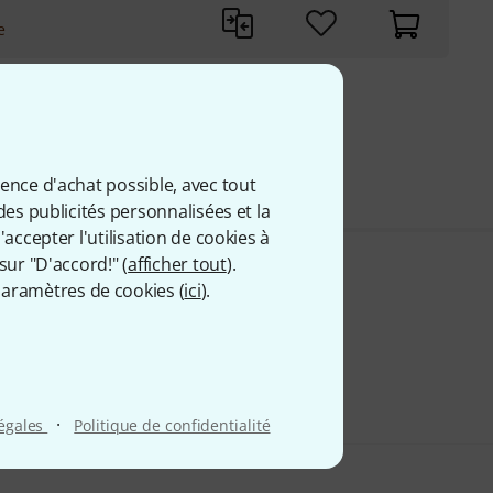
e
9 €
 comprise
ience d'achat possible, avec tout
des publicités personnalisées et la
accepter l'utilisation de cookies à
sur "D'accord!" (
afficher tout
).
aramètres de cookies (
ici
).
·
légales
Politique de confidentialité