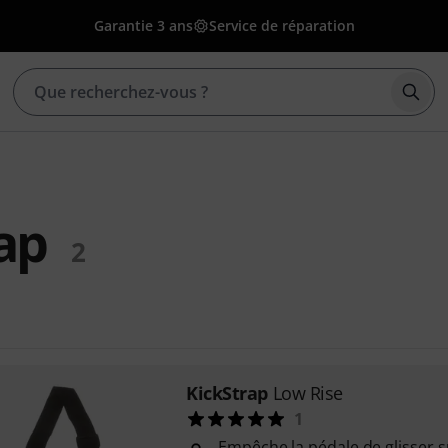
Garantie 3 ans
Service de réparation
Déma
ap
2
KickStrap
Low Rise
1
Empêche la pédale de glisser s