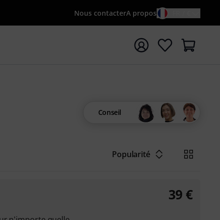
Nous contacter
A propos
FR / €
rrer la recherche avec le terme de recherche {searchTerm
Conseil
Popularité
39
€
ur n'importe quelle