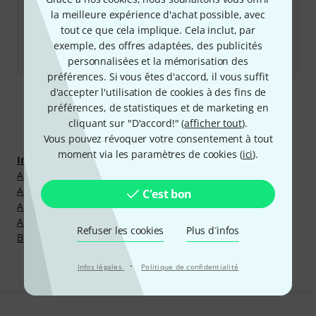
Retourner un produit
la meilleure expérience d'achat possible, avec
tout ce que cela implique. Cela inclut, par
Tous les interlocuteurs
exemple, des offres adaptées, des publicités
personnalisées et la mémorisation des
préférences. Si vous êtes d'accord, il vous suffit
d'accepter l'utilisation de cookies à des fins de
préférences, de statistiques et de marketing en
Découvrir plus
cliquant sur "D'accord!" (
afficher tout
).
Vous pouvez révoquer votre consentement à tout
moment via les paramètres de cookies (
ici
).
Instruments à Vent
Accessoires d'Entraînement pour Embouchures
Adaptateurs d'Embouchures
C'est bon
Autres Accessoires pour Bois
Autres Accessoires pour Cuivres
Refuser les cookies
Plus d´infos
Boosters d'Embouchures
·
Infos légales
Politique de confidentialité