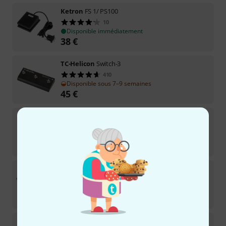
Ketron
FS 1/ PS100
10
Disponible immédiatement
38
€
TC-Helicon
Switch-3
410
Disponible sous 7–9 semaines
45
€
ADDAC
312 Gate Pedal
Disponible immédiatement
85
€
Ketron
FS6 B-Stock
5
Disponible immédiatement
147
€
Boss
FS-7 B-Stock