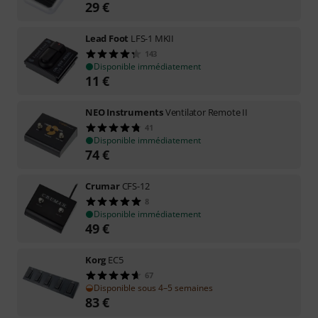
29
€
Lead Foot
LFS-1 MKII
143
Disponible immédiatement
11
€
NEO Instruments
Ventilator Remote II
41
Disponible immédiatement
74
€
Crumar
CFS-12
8
Disponible immédiatement
49
€
Korg
EC5
67
Disponible sous 4–5 semaines
83
€