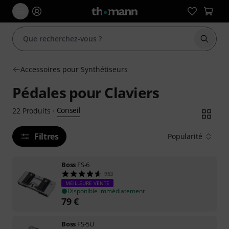
Démarr
Accessoires pour Synthétiseurs
Pédales pour Claviers
Conseil
22
Produits
·
Filtres
Popularité
Boss
FS-6
953
MEILLEURE VENTE
Disponible immédiatement
79
€
Boss
FS-5U