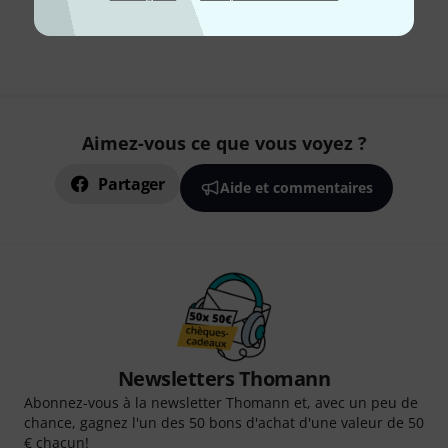
Envoi gratuit à partir de 69 €
Les prix sont indiqués avec TVA comprise
Aimez-vous ce que vous voyez ?
Partager
Aide et commentaires
Newsletters Thomann
Abonnez-vous à la newsletter Thomann et, avec un peu de
chance, gagnez l'un des 50 bons d'achat d'une valeur de 50
€ chacun!