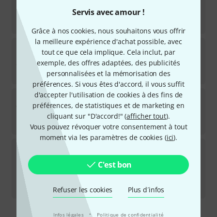
Servis avec amour !
Disponible immédiatement
71
€
Grâce à nos cookies, nous souhaitons vous offrir
la meilleure expérience d'achat possible, avec
Boss
FS-5U B-Stock
tout ce que cela implique. Cela inclut, par
19
exemple, des offres adaptées, des publicités
Ce produit est épuisé
personnalisées et la mémorisation des
42
€
préférences. Si vous êtes d'accord, il vous suffit
d'accepter l'utilisation de cookies à des fins de
ADDAC
313 Triple Gate Pedal
préférences, de statistiques et de marketing en
Disponible immédiatement
cliquant sur "D'accord!" (
afficher tout
).
139
€
Vous pouvez révoquer votre consentement à tout
moment via les paramètres de cookies (
ici
).
ADDAC
312 Gate Pedal B-Stock
C'est bon
Disponible immédiatement
75
€
-5%
Meilleur prix sur 30 jours
:
79
€
Refuser les cookies
Plus d´infos
·
Infos légales
Politique de confidentialité