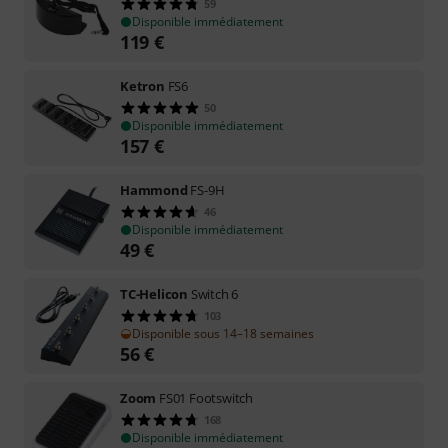
59
Disponible immédiatement
119
€
Ketron
FS6
50
Disponible immédiatement
157
€
Hammond
FS-9H
46
Disponible immédiatement
49
€
TC-Helicon
Switch 6
103
Disponible sous 14–18 semaines
56
€
Zoom
FS01 Footswitch
168
Disponible immédiatement