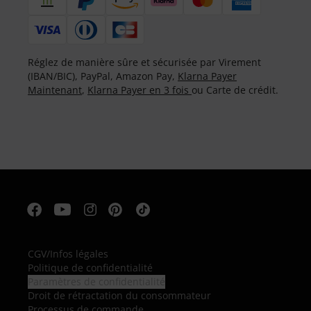
Réglez de manière sûre et sécurisée par Virement
(IBAN/BIC), PayPal, Amazon Pay,
Klarna Payer
Maintenant
,
Klarna Payer en 3 fois
ou Carte de crédit.
CGV
/
Infos légales
Politique de confidentialité
Paramètres de confidentialité
Droit de rétractation du consommateur
Processus de commande