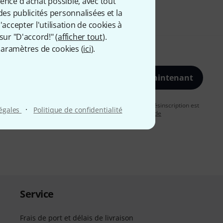
ience d'achat possible, avec tout
des publicités personnalisées et la
accepter l'utilisation de cookies à
sur "D'accord!" (
afficher tout
).
aramètres de cookies (
ici
).
S'inscrire maintenant
vous acceptez de recevoir des publicités par e-mail. La désinscription est
·
légales
Politique de confidentialité
uver plus d'informations à ce sujet dans notre
Politique de
Service
Frais de port et délais de livraison