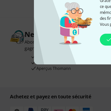
Grâce 
ce que
mémori
des fi
Vous 
Newsletters Thomann
Abonnez-vous à la newsletter Thomann et
gagnez l'un des 50 bons d'achat d'une va
Articles inspirants
Deals
Aperçus Thomann
Achetez et payez en toute sécurité