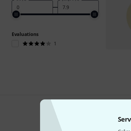
Evaluations
1
Serv