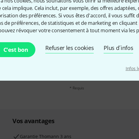
à nos cookies, nous souhaitons vous offrir la meilleure expér
 cela implique. Cela inclut, par exemple, des offres adaptées, 
sation des préférences. Si vous êtes d'accord, il vous suffit d'
ns de préférences, de statistiques et de marketing en cliquant 
pouvez révoquer votre consentement à tout moment via les p
Refuser les cookies
Plus d´infos
Adresse e-mail
*
C'est bon
, avec un peu de chance,
leur de 50 € chacun!
En cliquant sur "S'inscrire maintenant", 
Infos 
possible à tout moment. Vous pouvez tro
confidentialité
.
* Requis
Vos avantages
Ga­ran­tie Thomann 3 ans