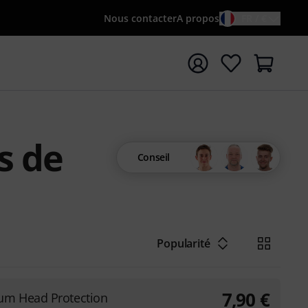
Nous contacter
A propos
FR / €
rrer la recherche avec le terme de recherche {searchTerm
s de
Conseil
Popularité
7,90
€
um Head Protection