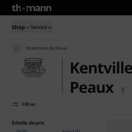
Shop
Service
Protections de Peaux
Kentvill
Peaux
1
Filtres
Echelle de prix
De (€)
Jusqu'à (€)