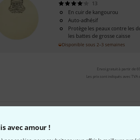
13
En cuir de kangourou
Auto-adhésif
Protège les peaux contre les
les battes de grosse caisse
Disponible sous 2–3 semaines
Envoi gratuit à partir de 6
Les prix sont indiqués avec TVA
Aimez-vous ce que vous voyez ?
is avec amour !
Partager
Aide et commentaires