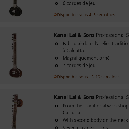
6 cordes de jeu
Disponible sous 4–5 semaines
Kanai Lal & Sons
Professional S
Fabriqué dans l'atelier traditi
à Calcutta
Magnifiquement orné
7 cordes de jeu
Disponible sous 15–19 semaines
Kanai Lal & Sons
Professional S
From the traditional workshop 
Calcutta
With second body on the neck
Seven playing strings