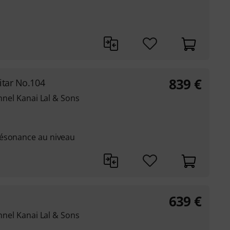
839
€
itar No.104
onnel Kanai Lal & Sons
résonance au niveau
639
€
onnel Kanai Lal & Sons