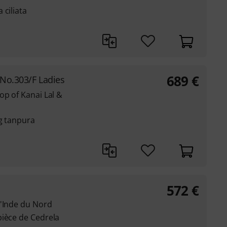
 ciliata
689
€
 No.303/F Ladies
op of Kanai Lal &
ng tanpura
572
€
d'Inde du Nord
pièce de Cedrela