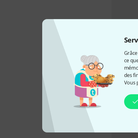
Serv
Grâce 
ce que
mémori
des fi
Vous 