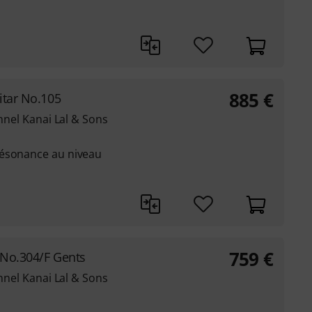
885
€
itar No.105
onnel Kanai Lal & Sons
résonance au niveau
759
€
 No.304/F Gents
onnel Kanai Lal & Sons