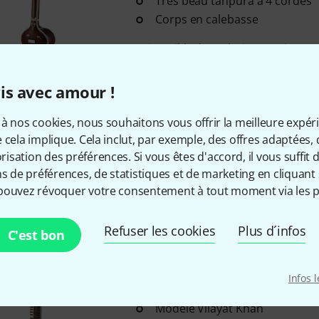
Très beau tanpura à 4 cordes
Corps en calebasse
Disponible dans plusieurs mois
is avec amour !
Kanai Lal & Sons
Professional S
Fabriqué dans l'atelier traditi
à nos cookies, nous souhaitons vous offrir la meilleure expér
à Calcutta
 cela implique. Cela inclut, par exemple, des offres adaptées, 
Magnifiquement orné
sation des préférences. Si vous êtes d'accord, il vous suffit d'
7 cordes mélodiques
ns de préférences, de statistiques et de marketing en cliquant 
pouvez révoquer votre consentement à tout moment via les p
Disponible sous 14–18 semaines
Refuser les cookies
Plus d´infos
C'est bon
Kanai Lal & Sons
Professional S
Fabriqué dans l'atelier traditi
Infos 
à Calcutta
Modèle Vilayat Khan