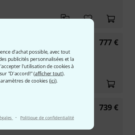
777
€
itar No.104/S
onnel Kanai Lal & Sons
ience d'achat possible, avec tout
des publicités personnalisées et la
accepter l'utilisation de cookies à
sur "D'accord!" (
afficher tout
).
aramètres de cookies (
ici
).
739
€
itar No.101 VK
onnel Kanai Lal & Sons
·
légales
Politique de confidentialité