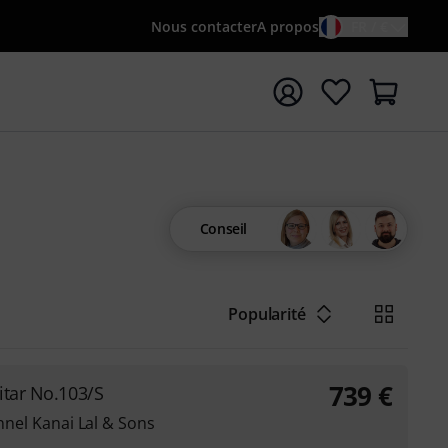
Nous contacter
A propos
FR / €
rrer la recherche avec le terme de recherche {searchTerm
Conseil
Popularité
739
€
itar No.103/S
onnel Kanai Lal & Sons