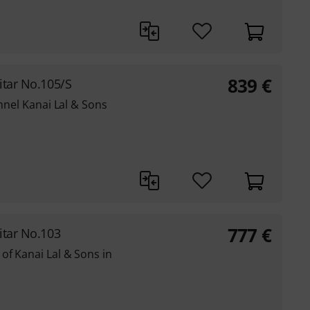
839
€
itar No.105/S
onnel Kanai Lal & Sons
777
€
itar No.103
of Kanai Lal & Sons in