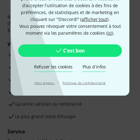
d'accepter l'utilisation de cookies à des fins de
préférences, de statistiques et de marketing en
Réglez de manière sûre et sécurisée par Virement
cliquant sur "D'accord!" (
afficher tout
).
(IBAN/BIC), PayPal, Amazon Pay,
Klarna Payer Maintenant
,
Vous pouvez révoquer votre consentement à tout
Klarna Payer en 3 fois
ou Carte de crédit.
moment via les paramètres de cookies (
ici
).
Vos avantages
C'est bon
Ga­ran­tie Thomann 3 ans
Garantie 30 jours satisfait ou remboursé
Refuser les cookies
Plus d´infos
Service de réparation
·
Infos légales
Politique de confidentialité
Conseils d'experts en la matière
Garantie satisfait ou remboursé
Le plus grand stock d'Europe
Service