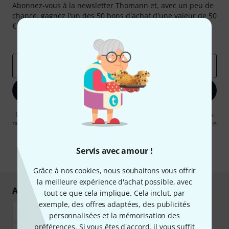
Abonnez-vous à la newsletter Thomann et, avec un peu de
chance, gagnez l'un des 50 bons d'achat d'une valeur de 50
€ chacun!
Articles inspirants
Deals
Aperçus Thomann
Adresse e-mail
*
S'inscrire maintenant
En cliquant sur "S'inscrire maintenant", vous acceptez de recevoir des
publicités par e-mail. La désinscription est possible à tout moment. Vous
pouvez trouver plus d'informations à ce sujet dans notre
Politique de
confidentialité
.
Servis avec amour !
* Requis
Grâce à nos cookies, nous souhaitons vous offrir
la meilleure expérience d'achat possible, avec
Achetez et payez en toute sécurité
tout ce que cela implique. Cela inclut, par
exemple, des offres adaptées, des publicités
personnalisées et la mémorisation des
préférences. Si vous êtes d'accord, il vous suffit