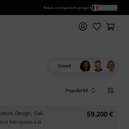
Nous contacter
A propos
FR / €
rrer la recherche avec le terme de recherche {searchTerm
Conseil
Popularité
59.200
€
ustom Design, Oak
ois fabriquées à la