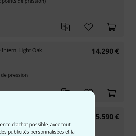
c points de pression)
14.290
€
Intern, Light Oak
t de pression
15.590
€
, Light Oak
ience d'achat possible, avec tout
des publicités personnalisées et la