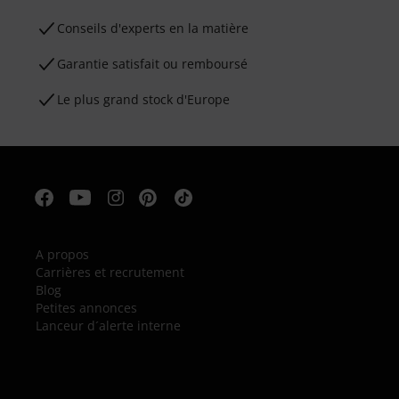
Conseils d'experts en la matière
Garantie satisfait ou remboursé
Le plus grand stock d'Europe
A propos
Carrières et recrutement
Blog
Petites annonces
Lanceur d´alerte interne