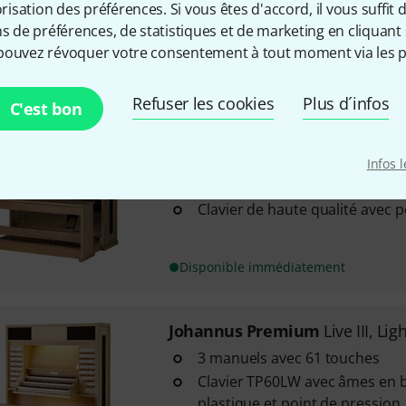
sation des préférences. Si vous êtes d'accord, il vous suffit d'
Clavier de haute qualité avec 
ns de préférences, de statistiques et de marketing en cliquant 
pouvez révoquer votre consentement à tout moment via les p
Disponible immédiatement
Refuser les cookies
Plus d´infos
C'est bon
Johannus Premium
Vivaldi 260
41 registres
Infos 
2 manuels avec 61 touches
Clavier de haute qualité avec 
Disponible immédiatement
Johannus Premium
Live III, Li
3 manuels avec 61 touches
Clavier TP60LW avec âmes en b
plastique et point de pression