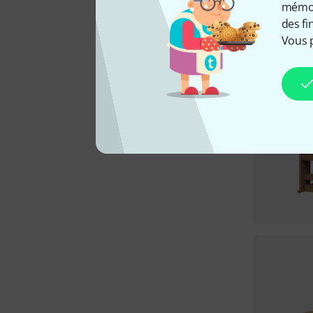
mémori
des fi
Vous 