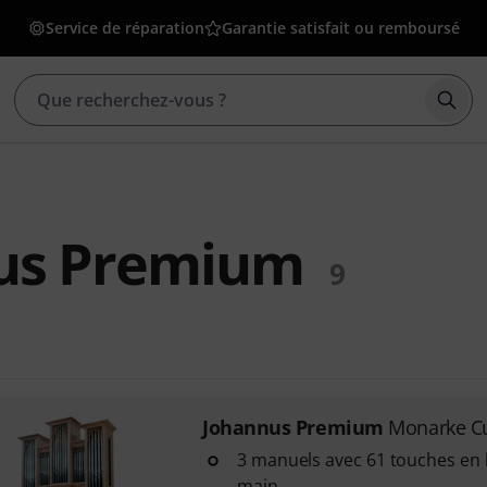
Service de réparation
Garantie satisfait ou remboursé
Déma
us Premium
9
Johannus Premium
Monarke C
3 manuels avec 61 touches en b
main