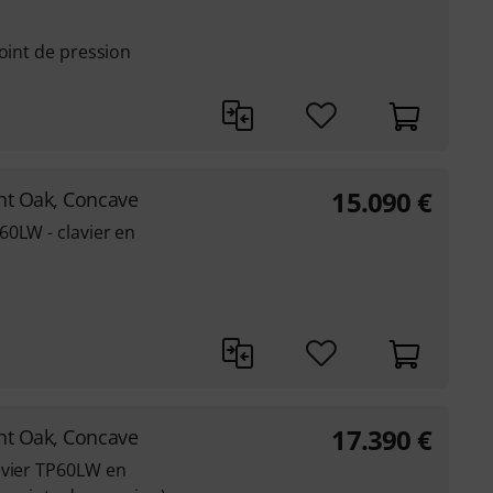
point de pression
15.090
€
ght Oak, Concave
60LW - clavier en
17.390
€
ght Oak, Concave
avier TP60LW en