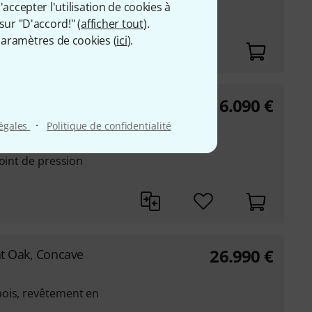
accepter l'utilisation de cookies à
point de pression
sur "D'accord!" (
afficher tout
).
aramètres de cookies (
ici
).
16.090
€
, Light Oak Concave
·
légales
Politique de confidentialité
point de pression
26.990
€
ght Oak, Concave
ois, revêtement en