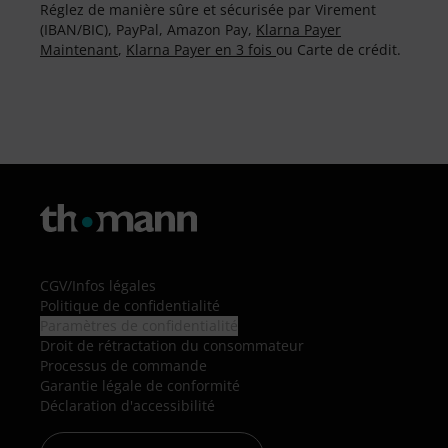
Réglez de manière sûre et sécurisée par Virement
(IBAN/BIC), PayPal, Amazon Pay,
Klarna Payer
Maintenant
,
Klarna Payer en 3 fois
ou Carte de crédit.
CGV
/
Infos légales
Politique de confidentialité
Paramètres de confidentialité
Droit de rétractation du consommateur
Processus de commande
Garantie légale de conformité
Déclaration d'accessibilité