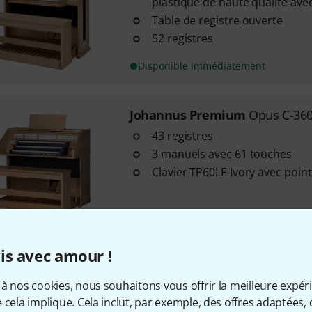
plastique de haute qualité ave
Table de registre ouverte
52 registres
Disponible immédiatement
Johannus Premium
Opus C-360 
43 registres
3 manuels avec 61 touches
Clavier TP60LF-Ivory avec poin
Disponible immédiatement
is avec amour !
Johannus Premium
Vivaldi 260
à nos cookies, nous souhaitons vous offrir la meilleure expér
41 registres
 cela implique. Cela inclut, par exemple, des offres adaptées, 
2 manuels avec 61 touches