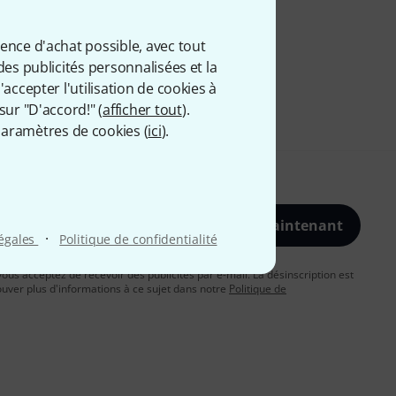
ience d'achat possible, avec tout
des publicités personnalisées et la
accepter l'utilisation de cookies à
sur "D'accord!" (
afficher tout
).
aramètres de cookies (
ici
).
S'inscrire maintenant
·
légales
Politique de confidentialité
vous acceptez de recevoir des publicités par e-mail. La désinscription est
uver plus d'informations à ce sujet dans notre
Politique de