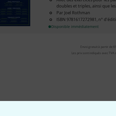
doubles et triples, ainsi que l
Par Joel Rothman
ISBN 9781617272981, n° d'édit
Disponible immédiatement
Envoi gratuit à partir de 6
Les prix sont indiqués avec TVA