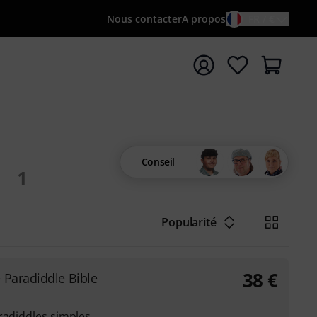
Nous contacter
A propos
FR / €
rrer la recherche avec le terme de recherche {searchTerm
s
Conseil
1
Popularité
38
€
 Paradiddle Bible
radiddles simples,