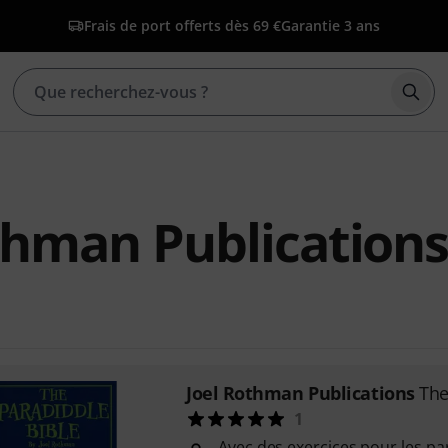
Frais de port offerts dès 69 €
Garantie 3 ans
Déma
thman Publication
Joel Rothman Publications
The
1
Avec des exercices pour les pa