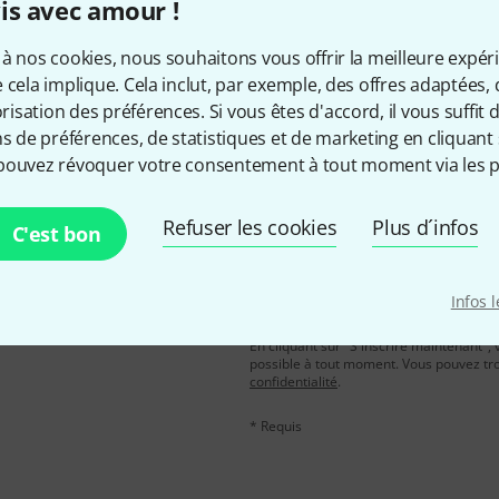
is avec amour !
Aimez-vous ce que vous voyez ?
à nos cookies, nous souhaitons vous offrir la meilleure expér
 cela implique. Cela inclut, par exemple, des offres adaptées, 
Partager
Aide et commentaires
sation des préférences. Si vous êtes d'accord, il vous suffit d'
ns de préférences, de statistiques et de marketing en cliquant 
pouvez révoquer votre consentement à tout moment via les p
Refuser les cookies
Plus d´infos
C'est bon
Adresse e-mail
*
, avec un peu de chance,
Infos 
leur de 50 € chacun!
En cliquant sur "S'inscrire maintenant", 
possible à tout moment. Vous pouvez tro
confidentialité
.
* Requis