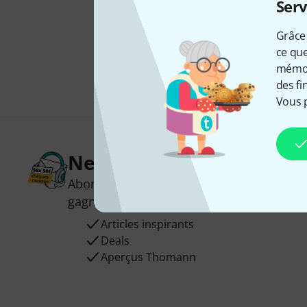
Serv
Grâce 
ce que
mémori
des fi
Vous 
Newsletters Thomann
Abonnez-vous à la newsletter Thomann et
gagnez l'un des 50 bons d'achat d'une va
Articles inspirants
Deals
Aperçus Thomann