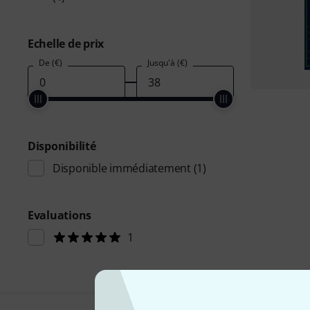
Echelle de prix
De (€)
Jusqu'à (€)
Disponibilité
Disponible immédiatement
(1)
Evaluations
1