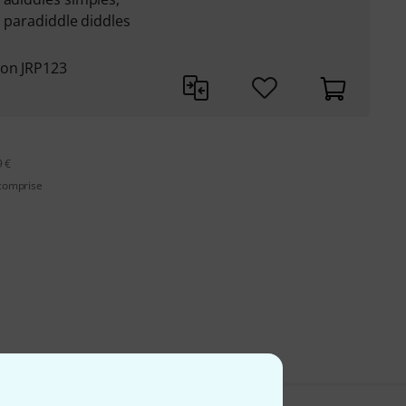
es paradiddle diddles
ion JRP123
9 €
 comprise