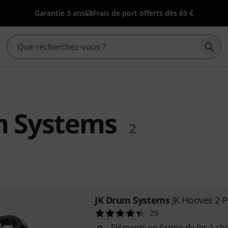
Garantie 3 ans
Frais de port offerts dès 69 €
Déma
m Systems
2
JK Drum Systems
JK Hooves 2-
29
Eléments en forme de fer à che