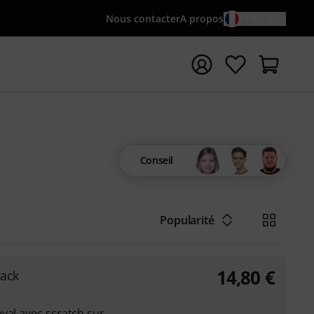
Nous contacter
A propos
FR / €
rrer la recherche avec le terme de recherche {searchTerm
Conseil
Popularité
14,80
€
Pack
val avec scratch sur