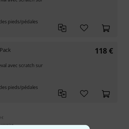
des pieds/pédales
118
€
-Pack
val avec scratch sur
des pieds/pédales
9 €
 comprise