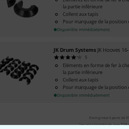
la partie inférieure
Collent aux tapis
Pour marquage de la position 
Disponible immédiatement
JK Drum Systems
JK Hooves 16
5
Eléments en forme de fer à che
la partie inférieure
Collent aux tapis
Pour marquage de la position 
Disponible immédiatement
Envoi gratuit à partir de 6
Les prix sont indiqués avec TVA