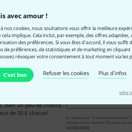
is avec amour !
à nos cookies, nous souhaitons vous offrir la meilleure expér
Aimez-vous ce que vous voyez ?
 cela implique. Cela inclut, par exemple, des offres adaptées, 
sation des préférences. Si vous êtes d'accord, il vous suffit d'
ns de préférences, de statistiques et de marketing en cliquant 
Partager
Aide et commentaires
pouvez révoquer votre consentement à tout moment via les p
Refuser les cookies
Plus d´infos
C'est bon
Infos 
Adresse e-mail
*
, avec un peu de chance,
leur de 50 € chacun!
En cliquant sur "S'inscrire maintenant", 
possible à tout moment. Vous pouvez tro
confidentialité
.