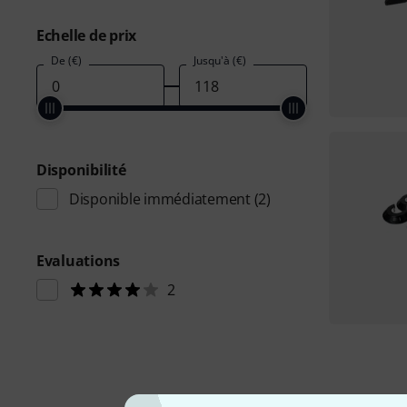
Echelle de prix
De (€)
Jusqu'à (€)
Disponibilité
Disponible immédiatement
(2)
Evaluations
2