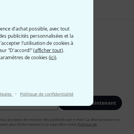
ience d'achat possible, avec tout
des publicités personnalisées et la
accepter l'utilisation de cookies à
sur "D'accord!" (
afficher tout
).
aramètres de cookies (
ici
).
·
légales
Politique de confidentialité
S'inscrire maintenant
vous acceptez de recevoir des publicités par e-mail. La désinscription est
uver plus d'informations à ce sujet dans notre
Politique de