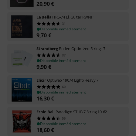
20,90
€
La Bella
HRS-74 El. Guitar RWNP
31
Disponible immédiatement
9,70
€
Strandberg
Boden Optimized Strings 7
37
Disponible immédiatement
9,90
€
Elixir
Optiweb 19074 Light/Heavy 7
60
Disponible immédiatement
16,30
€
Ernie Ball
Paradigm STHB 7 String 10-62
56
Disponible immédiatement
18,60
€