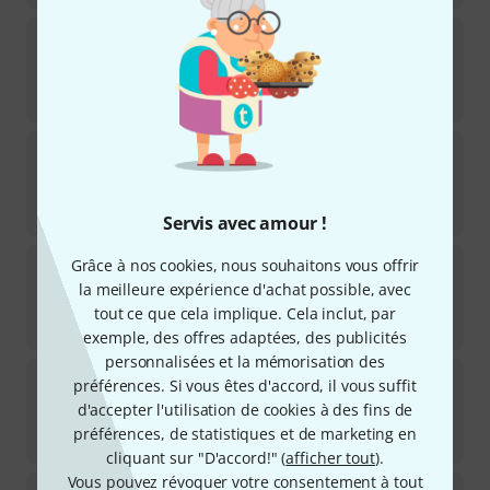
GHS
GB 7H-Boomers
36
Disponible immédiatement
10,90
€
Harley Benton
HQS EL-7 10-56 Coated
13
Disponible immédiatement
4,88
€
Servis avec amour !
GHS
GB 7MH-Boomers
Grâce à nos cookies, nous souhaitons vous offrir
47
la meilleure expérience d'achat possible, avec
Disponible immédiatement
tout ce que cela implique. Cela inclut, par
9,90
€
exemple, des offres adaptées, des publicités
personnalisées et la mémorisation des
Harley Benton
HQS EL-7 10-56
préférences. Si vous êtes d'accord, il vous suffit
15
d'accepter l'utilisation de cookies à des fins de
Disponible immédiatement
préférences, de statistiques et de marketing en
3,88
€
cliquant sur "D'accord!" (
afficher tout
).
Vous pouvez révoquer votre consentement à tout