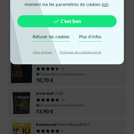
GHS
GB7CL Boomers 009 - 062
moment via les paramètres de cookies (
ici
).
21
Disponible dans environ une semaine
9,90
€
C'est bon
Pyramid
7-string
Refuser les cookies
Plus d´infos
123
Disponible immédiatement
6,40
€
·
Infos légales
Politique de confidentialité
La Bella
HRS-71 El. Guitar RWNP
49
Disponible immédiatement
10,70
€
Ernie Ball
2728
44
Disponible immédiatement
13,90
€
Rotosound
Roto Yellows R10-7
3