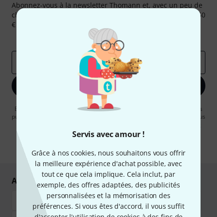
Abonnez-vous à la newsletter Thomann et, avec un peu de
chance, gagnez l'un des 50 bons d'achat d'une valeur de 50
€ chacun!
Articles inspirants
Deals
Aperçus Thomann
Adresse e-mail
*
S'inscrire maintenant
En cliquant sur "S'inscrire maintenant", vous acceptez de recevoir des
publicités par e-mail. La désinscription est possible à tout moment. Vous
pouvez trouver plus d'informations à ce sujet dans notre
Politique de
confidentialité
.
Servis avec amour !
* Requis
Grâce à nos cookies, nous souhaitons vous offrir
la meilleure expérience d'achat possible, avec
tout ce que cela implique. Cela inclut, par
Achetez et payez en toute sécurité
exemple, des offres adaptées, des publicités
personnalisées et la mémorisation des
préférences. Si vous êtes d'accord, il vous suffit
d'accepter l'utilisation de cookies à des fins de