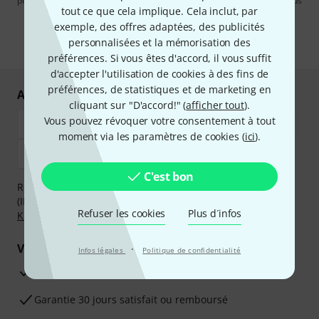
publicités par e-mail. La désinscription est possible à tout moment. Vous
tout ce que cela implique. Cela inclut, par
pouvez trouver plus d'informations à ce sujet dans notre
Politique de
confidentialité
.
exemple, des offres adaptées, des publicités
personnalisées et la mémorisation des
* Requis
préférences. Si vous êtes d'accord, il vous suffit
d'accepter l'utilisation de cookies à des fins de
préférences, de statistiques et de marketing en
Achetez et payez en toute sécurité
cliquant sur "D'accord!" (
afficher tout
).
Vous pouvez révoquer votre consentement à tout
moment via les paramètres de cookies (
ici
).
C'est bon
Réglez de manière sûre et sécurisée par Virement
(IBAN/BIC), PayPal, Amazon Pay,
Klarna Payer Maintenant
,
Refuser les cookies
Plus d´infos
Klarna Payer en 3 fois
ou Carte de crédit.
Vos avantages
·
Infos légales
Politique de confidentialité
Ga­ran­tie Thomann 3 ans
Garantie 30 jours satisfait ou remboursé