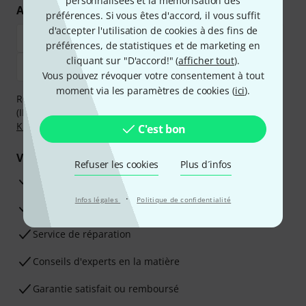
personnalisées et la mémorisation des
Achetez et payez en toute sécurité
préférences. Si vous êtes d'accord, il vous suffit
d'accepter l'utilisation de cookies à des fins de
préférences, de statistiques et de marketing en
cliquant sur "D'accord!" (
afficher tout
).
Vous pouvez révoquer votre consentement à tout
moment via les paramètres de cookies (
ici
).
Réglez de manière sûre et sécurisée par Virement
(IBAN/BIC), PayPal, Amazon Pay,
Klarna Payer Maintenant
,
Klarna Payer en 3 fois
ou Carte de crédit.
C'est bon
Vos avantages
Refuser les cookies
Plus d´infos
Ga­ran­tie Thomann 3 ans
·
Infos légales
Politique de confidentialité
Garantie 30 jours satisfait ou remboursé
Service de réparation
Conseils d'experts en la matière
Garantie satisfait ou remboursé