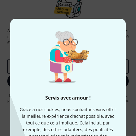
Newsletters Thomann
Abonnez-vous à la newsletter Thomann et, avec un peu de
chance, gagnez l'un des 50 bons d'achat d'une valeur de 50
€ chacun!
Articles inspirants
Deals
Aperçus Thomann
Adresse e-mail
*
S'inscrire maintenant
En cliquant sur "S'inscrire maintenant", vous acceptez de recevoir des
Servis avec amour !
publicités par e-mail. La désinscription est possible à tout moment. Vous
pouvez trouver plus d'informations à ce sujet dans notre
Politique de
Grâce à nos cookies, nous souhaitons vous offrir
confidentialité
.
la meilleure expérience d'achat possible, avec
* Requis
tout ce que cela implique. Cela inclut, par
exemple, des offres adaptées, des publicités