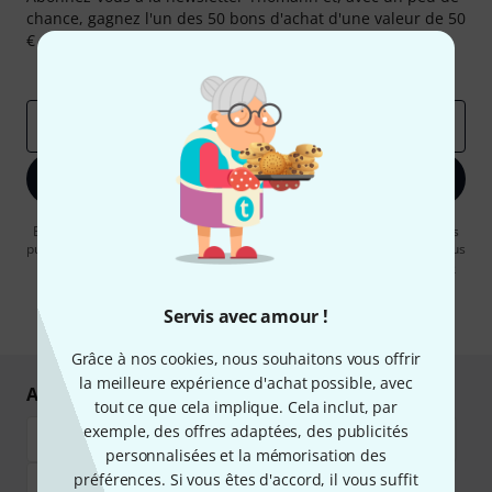
chance, gagnez l'un des 50 bons d'achat d'une valeur de 50
€ chacun!
Articles inspirants
Deals
Aperçus Thomann
Adresse e-mail
*
S'inscrire maintenant
En cliquant sur "S'inscrire maintenant", vous acceptez de recevoir des
publicités par e-mail. La désinscription est possible à tout moment. Vous
pouvez trouver plus d'informations à ce sujet dans notre
Politique de
confidentialité
.
Servis avec amour !
* Requis
Grâce à nos cookies, nous souhaitons vous offrir
la meilleure expérience d'achat possible, avec
Achetez et payez en toute sécurité
tout ce que cela implique. Cela inclut, par
exemple, des offres adaptées, des publicités
personnalisées et la mémorisation des
préférences. Si vous êtes d'accord, il vous suffit