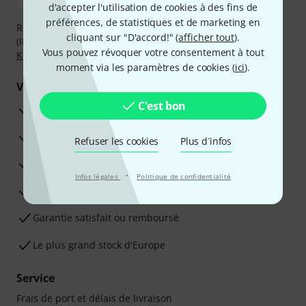
d'accepter l'utilisation de cookies à des fins de
préférences, de statistiques et de marketing en
Réglez de manière sûre et sécurisée par Virement
cliquant sur "D'accord!" (
afficher tout
).
(IBAN/BIC), PayPal, Amazon Pay,
Klarna Payer Maintenant
,
Vous pouvez révoquer votre consentement à tout
Klarna Payer en 3 fois
ou Carte de crédit.
moment via les paramètres de cookies (
ici
).
Vos avantages
C'est bon
Ga­ran­tie Thomann 3 ans
Garantie 30 jours satisfait ou remboursé
Refuser les cookies
Plus d´infos
Service de réparation
·
Infos légales
Politique de confidentialité
Conseils d'experts en la matière
Garantie satisfait ou remboursé
Le plus grand stock d'Europe
Service
Frais de port et délais de livraison