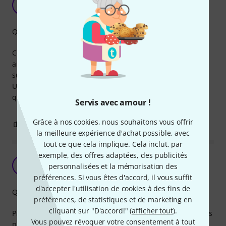
LJ
Le Jag 22.01.2023
Qualité de fabrication
Comme le titre le suggère, ca fait le job. Pourrait être
amélioré: position verticale inexistante quand on décale le
support de l’axe (pour voir l’écran derriere le micro! .
Utilisation: ipad pas facile à maintenir dans n’importe
quelle position avec un maximum de sécurité
Servis avec amour !
Grâce à nos cookies, nous souhaitons vous offrir
0
0
SIGNALER L'ÉVALUATION
la meilleure expérience d'achat possible, avec
tout ce que cela implique. Cela inclut, par
exemple, des offres adaptées, des publicités
Superbre
S
personnalisées et la mémorisation des
simon39 07.05.2025
préférences. Si vous êtes d'accord, il vous suffit
d'accepter l'utilisation de cookies à des fins de
Qualité de fabrication
préférences, de statistiques et de marketing en
cliquant sur "D'accord!" (
afficher tout
).
Produit utilisé comme porte tablettes et portables pour mes
Vous pouvez révoquer votre consentement à tout
partitions ,utilisé en répète et en concert , solide, efficace