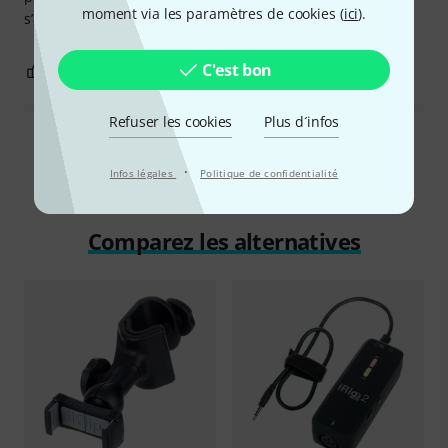
moment via les paramètres de cookies (
ici
).
s’adapte très facilement , je conseille fortement.
C'est bon
0
0
SIGNALER L'ÉVALUATION
Refuser les cookies
Plus d´infos
Lire toutes les évaluations
·
Infos légales
Politique de confidentialité
Comparez les alternatives