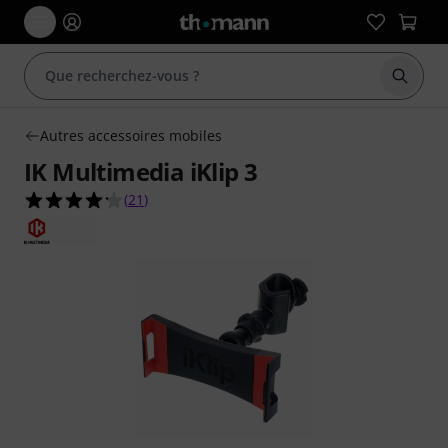
Démarr
Autres accessoires mobiles
IK Multimedia iKlip 3
4.2 étoiles sur 5 d'après 21 évaluations clients
(
21
)