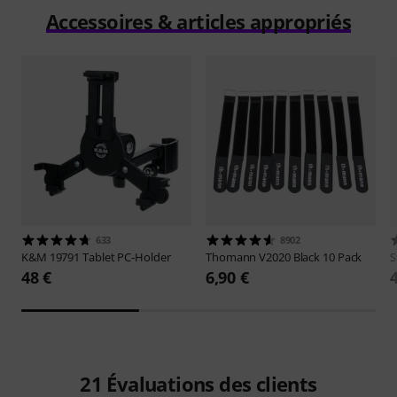
Accessoires & articles appropriés
633
8902
K&M
19791 Tablet PC-Holder
Thomann
V2020 Black 10 Pack
S
48 €
6,90 €
21
Évaluations des clients