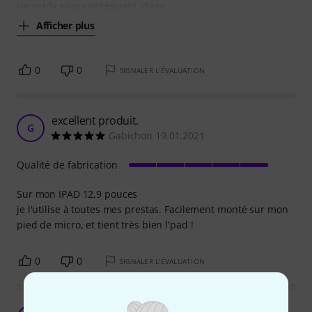
un poids plus conséquent, dans
Afficher plus
0
0
SIGNALER L'ÉVALUATION
excellent produit.
G
Gabichon 19.01.2021
Qualité de fabrication
Sur mon IPAD 12,9 pouces
je l'utilise à toutes mes prestas. Facilement monté sur mon
pied de micro, et tient très bien l'pad !
0
0
SIGNALER L'ÉVALUATION
Fait le job