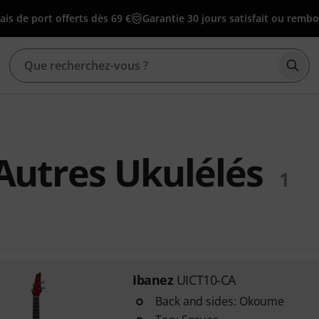
ais de port offerts dès 69 €
Garantie 30 jours satisfait ou remb
Déma
Autres Ukulélés
1
Ibanez
UICT10-CA
Back and sides: Okoume