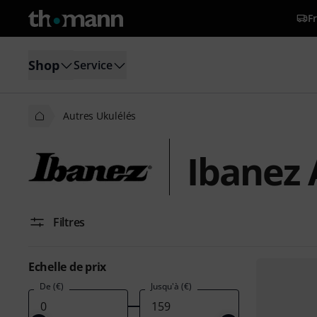
Fr
Shop
Service
Autres Ukulélés
Ibanez 
Filtres
Echelle de prix
De (€)
Jusqu'à (€)