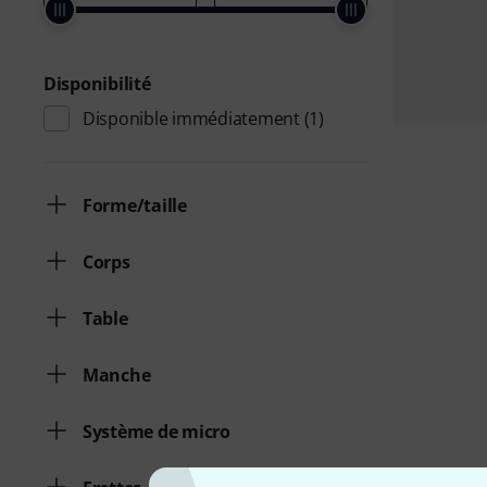
Disponibilité
Disponible immédiatement
(1)
Forme/taille
Corps
Table
Manche
Système de micro