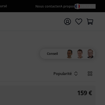
oursé
Nous contacter
A propos
FR / €
rrer la recherche avec le terme de recherche {searchTerm
Conseil
Popularité
159
€