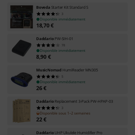
Boveda
Starter Kit Standard S
3
Disponible immédiatement
18,70
€
Daddario
PW-SIH-01
78
Disponible immédiatement
8,90
€
MusicNomad
HumiReader MN305
5
Disponible immédiatement
26
€
Daddario
Replacement 3-Pack PW-HPAP-03
3
Disponible sous 1–2 semaines
22
€
Daddario
UHP Ukulele Humidifier Pro