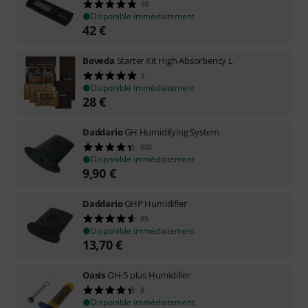
10
Disponible immédiatement
42
€
Boveda
Starter Kit High Absorbency L
3
Disponible immédiatement
28
€
Daddario
GH Humidifying System
503
Disponible immédiatement
9,90
€
Daddario
GHP Humidifier
85
Disponible immédiatement
13,70
€
Oasis
OH-5 plus Humidifier
8
Disponible immédiatement