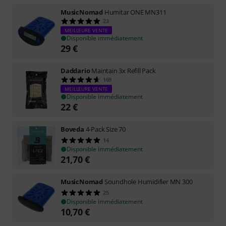
MusicNomad
Humitar ONE MN311
23
MEILLEURE VENTE
Disponible immédiatement
29
€
Daddario
Maintain 3x Refill Pack
169
MEILLEURE VENTE
Disponible immédiatement
22
€
Boveda
4-Pack Size 70
14
Disponible immédiatement
21,70
€
MusicNomad
Soundhole Humidifier MN 300
25
Disponible immédiatement
10,70
€