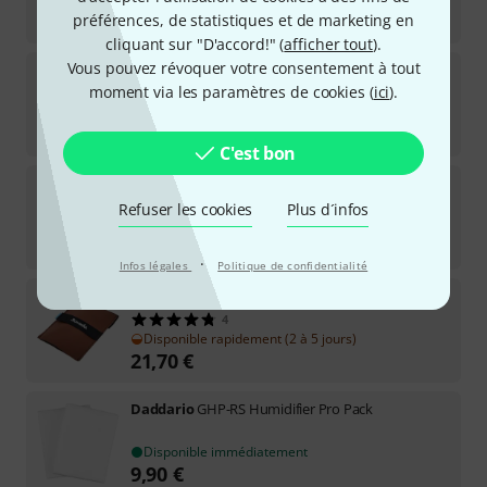
26
€
préférences, de statistiques et de marketing en
cliquant sur "D'accord!" (
afficher tout
).
Vous pouvez révoquer votre consentement à tout
Oasis
OH-18 Humidifier for Ukulele
moment via les paramètres de cookies (
ici
).
Disponible immédiatement
24,60
€
C'est bon
Oasis
OH-6 Humidifier for Case
5
Refuser les cookies
Plus d´infos
Disponible rapidement (2 à 5 jours)
29
€
·
Infos légales
Politique de confidentialité
Boveda
Starter Kit Akustik Git
4
Disponible rapidement (2 à 5 jours)
21,70
€
Daddario
GHP-RS Humidifier Pro Pack
Disponible immédiatement
9,90
€