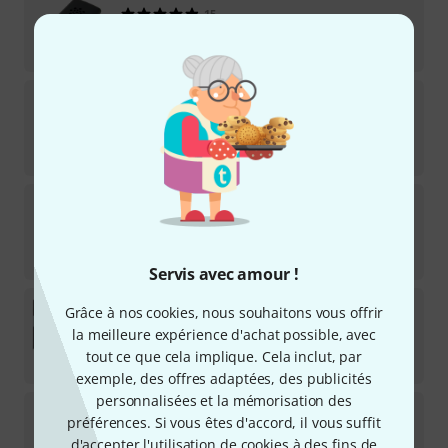
15
Disponible immédiatement
13,90
€
Daddario
Humidifier Replacement Sponges
18
Disponible immédiatement
6,90
€
Daddario
PW-GH-HTS
63
Disponible immédiatement
49
€
Servis avec amour !
Boveda
Starter Kit High Absorbency S
Grâce à nos cookies, nous souhaitons vous offrir
1
la meilleure expérience d'achat possible, avec
Disponible immédiatement
tout ce que cela implique. Cela inclut, par
18,70
€
exemple, des offres adaptées, des publicités
personnalisées et la mémorisation des
Oasis
OH-14 Case+ Humidifier
préférences. Si vous êtes d'accord, il vous suffit
2
d'accepter l'utilisation de cookies à des fins de
Disponible immédiatement