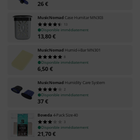
26
€
MusicNomad
Case Humitar MN303
13
Disponible immédiatement
13,80
€
MusicNomad
Humid-i-Bar MN301
8
Disponible immédiatement
6,50
€
MusicNomad
Humidity Care System
2
Disponible immédiatement
37
€
Boveda
4-Pack Size 40
3
Disponible immédiatement
21,70
€