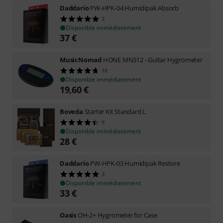
Daddario
PW-HPK-04 Humidipak Absorb
3
Disponible immédiatement
37
€
MusicNomad
HONE MN312 - Guitar Hygrometer
18
Disponible immédiatement
19,60
€
Boveda
Starter Kit Standard L
9
Disponible immédiatement
28
€
Daddario
PW-HPK-03 Humidipak Restore
3
Disponible immédiatement
33
€
Oasis
OH-2+ Hygrometer for Case