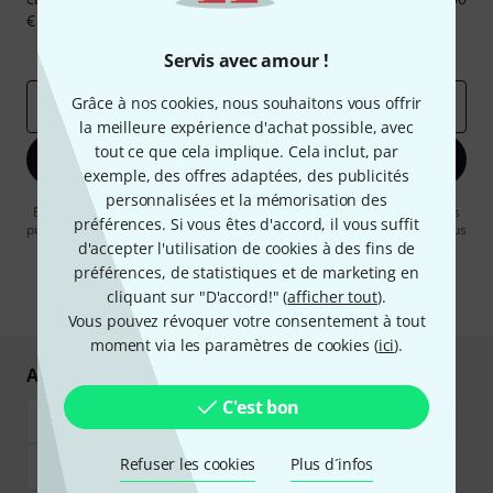
€ chacun!
Articles inspirants
Deals
Aperçus Thomann
Servis avec amour !
Grâce à nos cookies, nous souhaitons vous offrir
Adresse e-mail
*
la meilleure expérience d'achat possible, avec
tout ce que cela implique. Cela inclut, par
S'inscrire maintenant
exemple, des offres adaptées, des publicités
personnalisées et la mémorisation des
En cliquant sur "S'inscrire maintenant", vous acceptez de recevoir des
préférences. Si vous êtes d'accord, il vous suffit
publicités par e-mail. La désinscription est possible à tout moment. Vous
pouvez trouver plus d'informations à ce sujet dans notre
d'accepter l'utilisation de cookies à des fins de
Politique de
confidentialité
.
préférences, de statistiques et de marketing en
cliquant sur "D'accord!" (
afficher tout
).
* Requis
Vous pouvez révoquer votre consentement à tout
moment via les paramètres de cookies (
ici
).
Achetez et payez en toute sécurité
C'est bon
Refuser les cookies
Plus d´infos