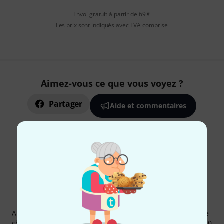
Envoi gratuit à partir de 69 €
Les prix sont indiqués avec TVA comprise
Aimez-vous ce que vous voyez ?
Partager
Aide et commentaires
Newsletters Thomann
Abonnez-vous à la newsletter Thomann et, avec un peu de
chance, gagnez l'un des 50 bons d'achat d'une valeur de 50