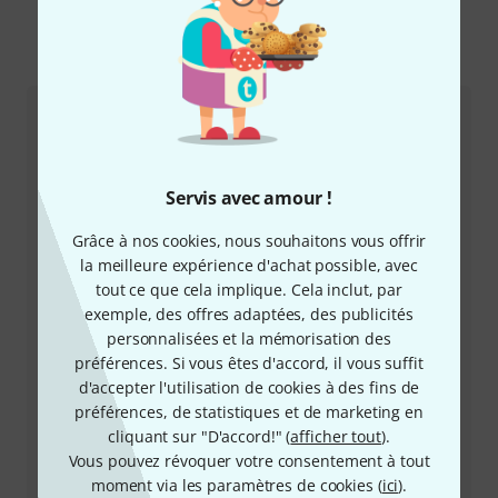
Comment nous contacter
Service Client France
Servis avec amour !
Grâce à nos cookies, nous souhaitons vous offrir
la meilleure expérience d'achat possible, avec
tout ce que cela implique. Cela inclut, par
exemple, des offres adaptées, des publicités
personnalisées et la mémorisation des
+33-176548596
préférences. Si vous êtes d'accord, il vous suffit
d'accepter l'utilisation de cookies à des fins de
Notre service client est à votre disposition pour
préférences, de statistiques et de marketing en
répondre à toutes vos questions et résoudre
cliquant sur "D'accord!" (
afficher tout
).
d'éventuels problèmes après achat.
Vous pouvez révoquer votre consentement à tout
moment via les paramètres de cookies (
ici
).
Préparer le numéro client