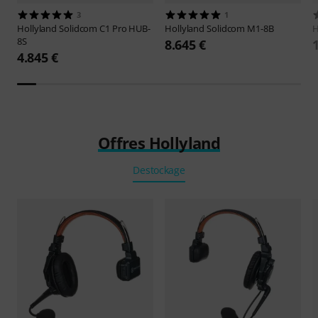
3
1
Hollyland
Solidcom C1 Pro HUB-
Hollyland
Solidcom M1-8B
H
8S
8.645 €
4.845 €
Offres Hollyland
Destockage