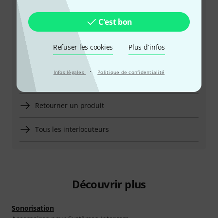
C'est bon
Horaires d'ouverture (CEST - Heure
d'été d'Europe centrale)
Refuser les cookies
Plus d´infos
Demander un rappel téléphonique
·
Infos légales
Politique de confidentialité
Plus d'options de contact
Retourner un produit
Tous les interlocuteurs
Découvrir plus
Sonorisation