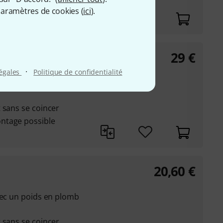
également possible
aramètres de cookies (
ici
).
29
€
·
légales
Politique de confidentialité
vec un poids en plomb
 sans se coincer
ntage possible
20,60
€
vec un poids en plomb
 sans se coincer