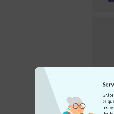
Serv
Grâce 
ce que
mémori
des fi