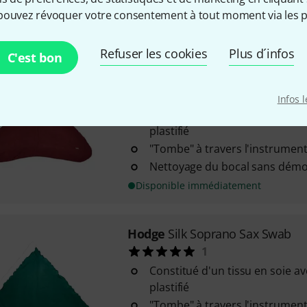
Nettoyage du baril et du bec 
pouvez révoquer votre consentement à tout moment via les p
Disponible immédiatement
Refuser les cookies
Plus d´infos
C'est bon
Hodge
Silk Alto Sax Swab
2
Infos 
Constitué d'un tissu en soie a
plastifié
"Tombe" à travers l'instrument
Nettoyage du bocal sans démo
Disponible immédiatement
Hodge
Silk Soprano Sax Swab
1
Constitué d'un tissu en soie a
plastifié
"Tombe" à travers l'instrument