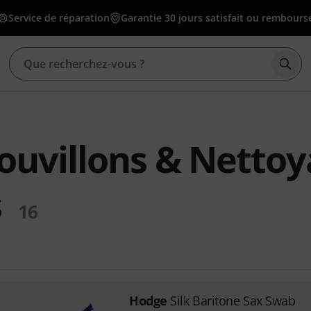
Service de réparation
Garantie 30 jours satisfait ou rembours
Déma
ouvillons & Nettoy
s
16
Hodge
Silk Baritone Sax Swab