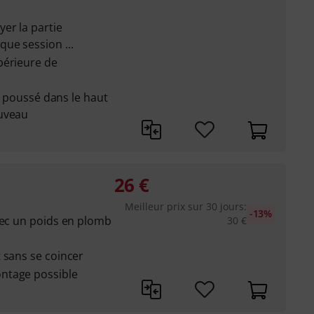
er la partie
ue session ...
périeure de
st poussé dans le haut
ouveau
26
€
Meilleur prix sur 30 jours
:
-13%
vec un poids en plomb
30
€
 sans se coincer
ntage possible