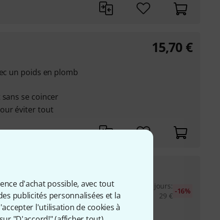
15,70
€
vec un poids en plomb
 sans se coincer
ur éviter tout
24,40
€
ience d'achat possible, avec tout
vec un poids en plomb
Meilleur prix sur 30 jours
:
-16%
des publicités personnalisées et la
29
€
accepter l'utilisation de cookies à
 sans se coincer
sur "D'accord!" (
afficher tout
).