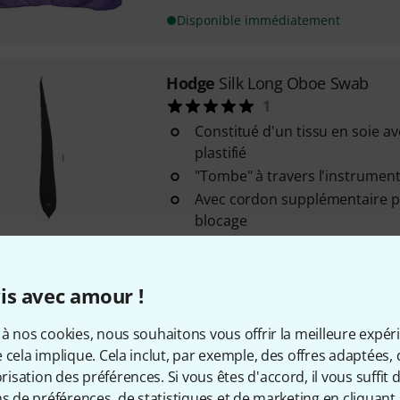
Disponible immédiatement
Hodge
Silk Long Oboe Swab
1
Constitué d'un tissu en soie a
plastifié
"Tombe" à travers l'instrument
Avec cordon supplémentaire po
blocage
Disponible immédiatement
is avec amour !
Hodge
Silk Alto Clarinet Swab
à nos cookies, nous souhaitons vous offrir la meilleure expér
Constitué d'un tissu en soie a
 cela implique. Cela inclut, par exemple, des offres adaptées, 
plastifié
sation des préférences. Si vous êtes d'accord, il vous suffit d'
"Tombe" à travers l'instrument
ns de préférences, de statistiques et de marketing en cliquant 