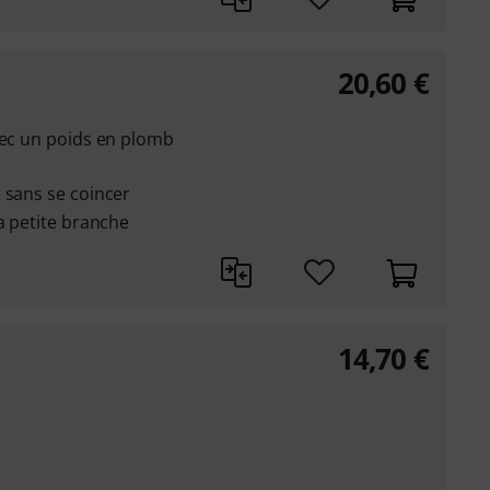
20,60
€
vec un poids en plomb
 sans se coincer
a petite branche
14,70
€