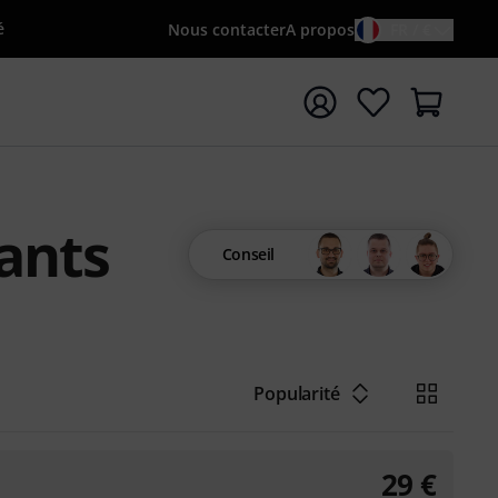
é
Nous contacter
A propos
FR / €
rrer la recherche avec le terme de recherche {searchTerm
ants
Conseil
Popularité
29
€