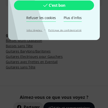
C'est bon
Refuser les cookies
Plus d´infos
Découvrir plus
·
Infos légales
Politique de confidentialité
Guitares & Basses
Basses Multi-Diapason
Basses sans Tête
Guitares Barytons/Baritones
Guitares Electriques pour Gauchers
Guitares avec Frettes en Eventail
Guitares sans Tête
Aimez-vous ce que vous voyez ?
Partager
Aide et commentaires