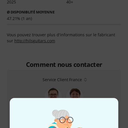
2025
40+
Ø DISPONIBLITÉ MOYENNE
47.21% (1 an)
Vous pouvez trouver plus d'informations sur le fabricant
sur
http://hilsguitars.com
Comment nous contacter
Service Client France