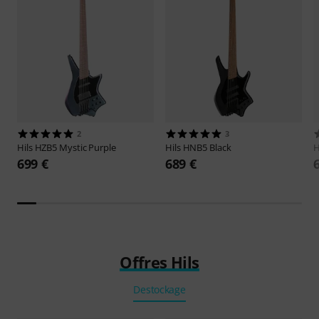
2
3
Hils
HZB5 Mystic Purple
Hils
HNB5 Black
H
699 €
689 €
Offres Hils
Destockage