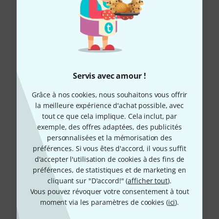
+33-176548596
Notre service client est à votre disposition pour
répondre à toutes vos questions et résoudre
d'éventuels problèmes après achat.
Servis avec amour !
Préparer le numéro client
Grâce à nos cookies, nous souhaitons vous offrir
Horaires d'ouverture (CEST - Heure
la meilleure expérience d'achat possible, avec
d'été d'Europe centrale)
tout ce que cela implique. Cela inclut, par
exemple, des offres adaptées, des publicités
personnalisées et la mémorisation des
Demander un rappel téléphonique
préférences. Si vous êtes d'accord, il vous suffit
d'accepter l'utilisation de cookies à des fins de
Plus d'options de contact
préférences, de statistiques et de marketing en
cliquant sur "D'accord!" (
afficher tout
).
Retourner un produit
Vous pouvez révoquer votre consentement à tout
moment via les paramètres de cookies (
ici
).
Tous les interlocuteurs