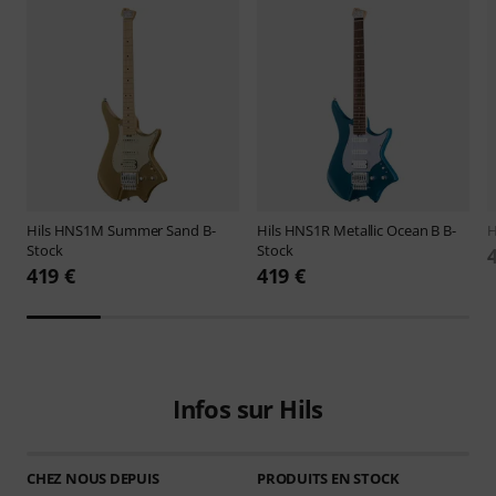
Hils
HNS1M Summer Sand B-
Hils
HNS1R Metallic Ocean B B-
H
Stock
Stock
419 €
419 €
Infos sur Hils
CHEZ NOUS DEPUIS
PRODUITS EN STOCK