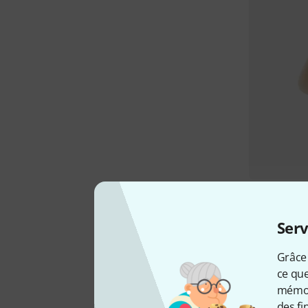
Serv
Grâce 
ce que
mémori
des fi