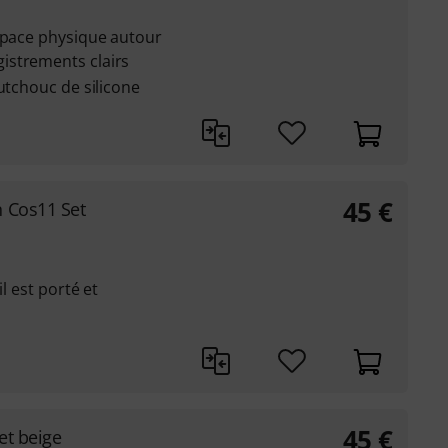
espace physique autour
istrements clairs
utchouc de silicone
45
€
n Cos11 Set
il est porté et
45
€
et beige