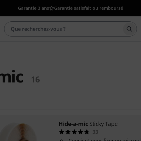
Garantie 3 ans
Garantie satisfait ou remboursé
Déma
mic
16
Hide-a-mic
Sticky Tape
33
Convient pour fixer un micro