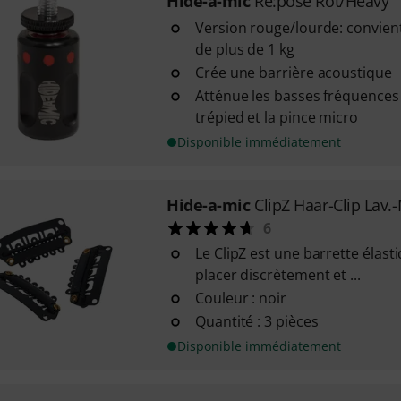
Hide-a-mic
Re:pose Rot/Heavy
Version rouge/lourde: convien
de plus de 1 kg
Crée une barrière acoustique
Atténue les basses fréquences 
trépied et la pince micro
Disponible immédiatement
Hide-a-mic
ClipZ Haar-Clip Lav.
6
Le ClipZ est une barrette élas
placer discrètement et ...
Couleur : noir
Quantité : 3 pièces
Disponible immédiatement