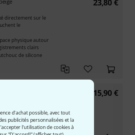
23,80
€
beige
xé directement sur le
ouchent le
espace physique autour
istrements clairs
utchouc de silicone
15,90
€
-Mik.blond
r et discret des
ience d'achat possible, avec tout
x ou une perruque
des publicités personnalisées et la
accepter l'utilisation de cookies à
sur "D'accord!" (
afficher tout
).