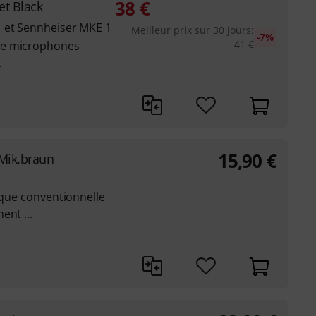
38
€
et Black
 et Sennheiser MKE 1
Meilleur prix sur 30 jours
:
-7%
41
€
de microphones
.
15,90
€
-Mik.braun
tique conventionnelle
ent ...