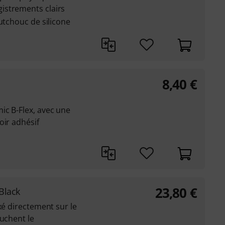
istrements clairs
utchouc de silicone
8,40
€
ic B-Flex, avec une
oir adhésif
23,80
€
Black
xé directement sur le
ouchent le