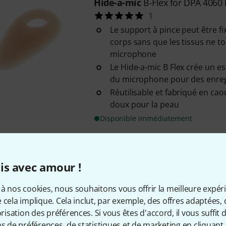
Hide-a-mic
B-Flex for DPA 4060 
1
Le support à pince peut être fi
corps sans que les tissus ne t
microphone
Le Hide-a-mic B Flex crée un 
du microphone pour des enreg
Réutilisable et fabriqué en cao
doux pour la peau
Disponible immédiatement
Hide-a-mic
ClipZ Haar-Clip Lav.
is avec amour !
3
Convient pour un placement sû
à nos cookies, nous souhaitons vous offrir la meilleure expér
micros à clip dans les cheveu
 cela implique. Cela inclut, par exemple, des offres adaptées, 
Couleur : Blond
sation des préférences. Si vous êtes d'accord, il vous suffit d'
Quantité de livraison : 3 pièces
ns de préférences, de statistiques et de marketing en cliquant 