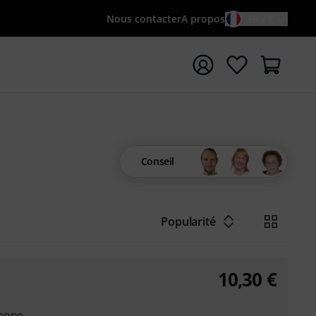
Nous contacter
A propos
FR / €
rrer la recherche avec le terme de recherche {searchTerm
Conseil
Popularité
10,30
€
phone