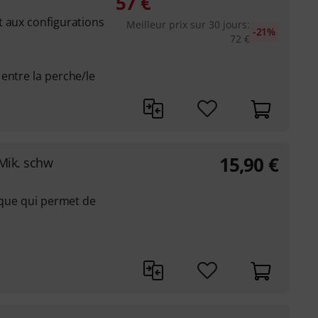
57
€
t aux configurations
Meilleur prix sur 30 jours
:
-21%
72
€
entre la perche/le
15,90
€
-Mik. schw
tique qui permet de