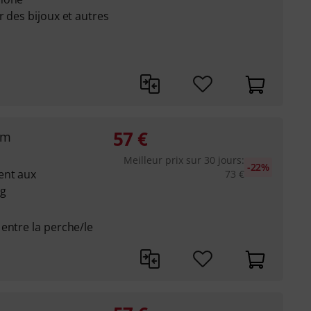
r des bijoux et autres
57
€
um
Meilleur prix sur 30 jours
:
-22%
ent aux
73
€
kg
entre la perche/le