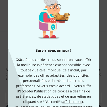
Aimez-vous ce que vous voyez ?
Partager
Aide et commentaires
Servis avec amour !
Grâce à nos cookies, nous souhaitons vous offrir
Newsletters Thomann
la meilleure expérience d'achat possible, avec
Abonnez-vous à la newsletter Thomann et, avec un peu de
tout ce que cela implique. Cela inclut, par
chance, gagnez l'un des 50 bons d'achat d'une valeur de 50
exemple, des offres adaptées, des publicités
€ chacun!
personnalisées et la mémorisation des
Articles inspirants
Deals
Aperçus Thomann
préférences. Si vous êtes d'accord, il vous suffit
d'accepter l'utilisation de cookies à des fins de
préférences, de statistiques et de marketing en
Adresse e-mail
*
cliquant sur "D'accord!" (
afficher tout
).
Vous pouvez révoquer votre consentement à tout