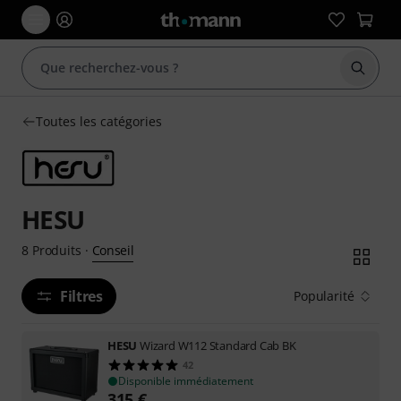
Démarr
Toutes les catégories
HESU
Conseil
8
Produits
·
Filtres
Popularité
HESU
Wizard W112 Standard Cab BK
42
Disponible immédiatement
315
€