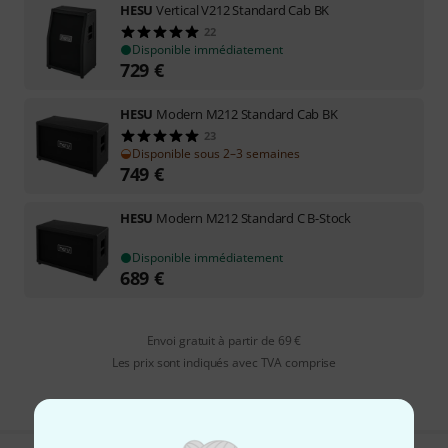
HESU
Vertical V212 Standard Cab BK
22
Disponible immédiatement
729
€
HESU
Modern M212 Standard Cab BK
23
Disponible sous 2–3 semaines
749
€
HESU
Modern M212 Standard C B-Stock
Disponible immédiatement
689
€
Envoi gratuit à partir de 69 €
Les prix sont indiqués avec TVA comprise