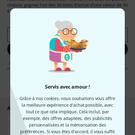
chance, gagnez l'un des 50 bons d'achat d'une valeur de 50
€ chacun!
Articles inspirants
Deals
Aperçus Thomann
Adresse e-mail
*
S'inscrire maintenant
En cliquant sur "S'inscrire maintenant", vous acceptez de recevoir des
publicités par e-mail. La désinscription est possible à tout moment. Vous
pouvez trouver plus d'informations à ce sujet dans notre
Politique de
confidentialité
.
Servis avec amour !
* Requis
Grâce à nos cookies, nous souhaitons vous offrir
la meilleure expérience d'achat possible, avec
Achetez et payez en toute sécurité
tout ce que cela implique. Cela inclut, par
exemple, des offres adaptées, des publicités
personnalisées et la mémorisation des
préférences. Si vous êtes d'accord, il vous suffit