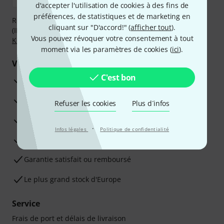
d'accepter l'utilisation de cookies à des fins de
préférences, de statistiques et de marketing en
Réglez de manière sûre et sécurisée par Virement
cliquant sur "D'accord!" (
afficher tout
).
(IBAN/BIC), PayPal, Amazon Pay,
Klarna Payer Maintenant
,
Vous pouvez révoquer votre consentement à tout
Klarna Payer en 3 fois
ou Carte de crédit.
moment via les paramètres de cookies (
ici
).
Vos avantages
C'est bon
Ga­ran­tie Thomann 3 ans
Garantie 30 jours satisfait ou remboursé
Refuser les cookies
Plus d´infos
Service de réparation
·
Infos légales
Politique de confidentialité
Conseils d'experts en la matière
Garantie satisfait ou remboursé
Le plus grand stock d'Europe
Service
Frais de port et délais de livraison