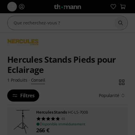
Démarr
Hercules Stands Pieds pour
Eclairage
Conseil
1
Produits
·
Filtres
Popularité
Hercules Stands
HC-LS-700B
65
Disponible immédiatement
266
€